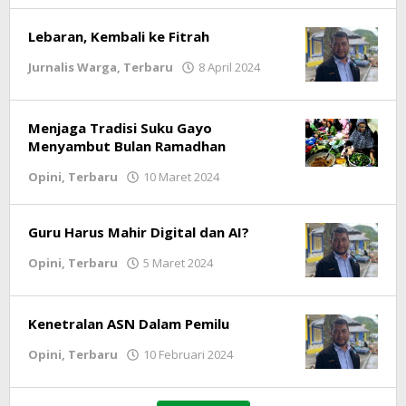
Lebaran, Kembali ke Fitrah
Jurnalis Warga
,
Terbaru
8 April 2024
oleh
lintasgayo.co
Menjaga Tradisi Suku Gayo
Menyambut Bulan Ramadhan
Opini
,
Terbaru
10 Maret 2024
oleh
lintasgayo.co
Guru Harus Mahir Digital dan AI?
Opini
,
Terbaru
5 Maret 2024
oleh
lintasgayo.co
Kenetralan ASN Dalam Pemilu
Opini
,
Terbaru
10 Februari 2024
oleh
lintasgayo.co