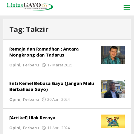
Lewati
ke
konten
Tag:
Takzir
Remaja dan Ramadhan ; Antara
Nongkrong dan Tadarus
Opini
,
Terbaru
17 Maret 2025
oleh
lintasgayo.co
Enti Kemel Bebasa Gayo (Jangan Malu
Berbahasa Gayo)
Opini
,
Terbaru
20 April 2024
oleh
lintasgayo.co
[Artikel] Ulak Reraya
Opini
,
Terbaru
11 April 2024
oleh
lintasgayo.co