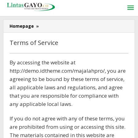
Lewati
ke
konten
Homepage
»
Terms
of
Service
Terms of Service
8
By accessing the website at
September
http://demo.idtheme.com/majalahpro/, you are
2017
oleh
agreeing to be bound by these terms of service,
Ismid
all applicable laws and regulations, and agree
Ridha
that you are responsible for compliance with
any applicable local laws.
If you do not agree with any of these terms, you
are prohibited from using or accessing this site.
The materials contained in this website are