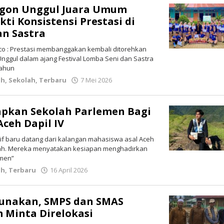
gon Unggul Juara Umum
kti Konsistensi Prestasi di
an Sastra
o : Prestasi membanggakan kembali ditorehkan
nggul dalam ajang Festival Lomba Seni dan Sastra
tahun
ah
,
Sekolah
,
Terbaru
7 Mei 2026
oleh
lintasgayo.co
apkan Sekolah Parlemen Bagi
ceh Dapil IV
atif baru datang dari kalangan mahasiswa asal Aceh
ah. Mereka menyatakan kesiapan menghadirkan
emen”
ah
,
Terbaru
16 April 2026
oleh
lintasgayo.co
gunakan, SMPS dan SMAS
 Minta Direlokasi