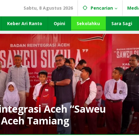
Sabtu, 8 Agustus 2026
Pencarian
Medi
Keber Ari Ranto
Opini
Sekolahku
Sara Sagi
integrasi Aceh “Saweu
i Aceh Tamiang