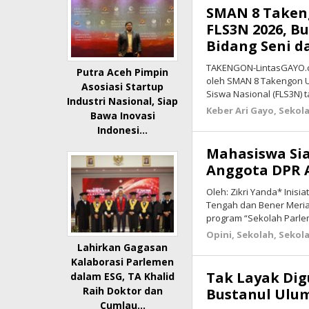
SMAN 8 Taken
Ari
Ranto
,
FLS3N 2026, Bu
Sekolah
,
Bidang Seni d
Sekolah
,
Sosial
TAKENGON-LintasGAYO.c
Putra Aceh Pimpin
Budaya
,
oleh SMAN 8 Takengon U
Asosiasi Startup
Terbaru
Siswa Nasional (FLS3N) 
Industri Nasional, Siap
Keber Ari Gayo
,
Sekol
Bawa Inovasi
11
Indonesi…
Mei
2026
Mahasiswa Si
oleh
Anggota DPR A
lintasgayo.co
Oleh: Zikri Yanda* Inisi
Tengah dan Bener Meri
program “Sekolah Parl
Opini
,
Sekolah
,
Sekol
Lahirkan Gagasan
Kalaborasi Parlemen
Tak Layak Di
dalam ESG, TA Khalid
Raih Doktor dan
Bustanul Ulum
Cumlau…