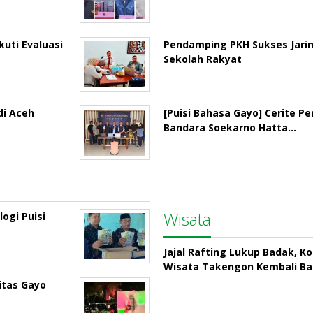
uti Evaluasi
Pendamping PKH Sukses Jari
Sekolah Rakyat
di Aceh
[Puisi Bahasa Gayo] Cerite P
Bandara Soekarno Hatta…
Wisata
ogi Puisi
Jajal Rafting Lukup Badak, K
Wisata Takengon Kembali B
itas Gayo