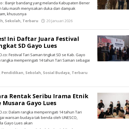
o : Banjir bandang yang melanda Kabupaten Bener
n lalu masih menyisakan duka dan dampak
lam, khususnya
ah
,
Sekolah
,
Terbaru
20 Januari 2026
oleh
lintasgayo.co
s! Ini Daftar Juara Festival
ngkat SD Gayo Lues
.co: Festival Tari Saman tingkat SD se Kab. Gayo
m rangka memperingati 14 tahun Tari Saman sebagai
,
Pendidikan
,
Sekolah
,
Sosial Budaya
,
Terbaru
leh
intasGAYO
ara Rentak Seribu Irama Etnik
le Musara Gayo Lues
O.co: Dalam rangka memperingati 14 tahun Tari
ai warisan budaya tak benda oleh UNESCO,
da Gayo Lues akan