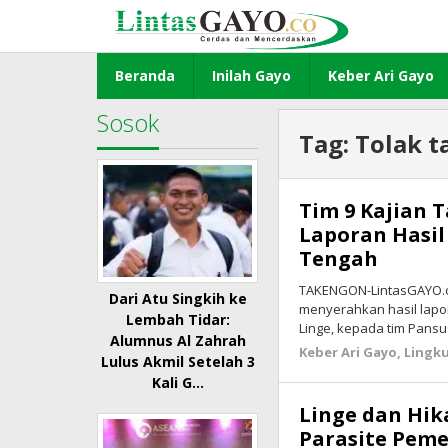
Lewati
ke
konten
Beranda
Inilah Gayo
Keber Ari Gayo
Sosok
Tag:
Tolak t
Tim 9 Kajian 
Laporan Hasil
Tengah
TAKENGON-LintasGAYO.co 
Dari Atu Singkih ke
menyerahkan hasil lapo
Lembah Tidar:
Linge, kepada tim Pansu
Alumnus Al Zahrah
Keber Ari Gayo
,
Lingk
Lulus Akmil Setelah 3
Kali G…
Linge dan Hik
Parasite Pem