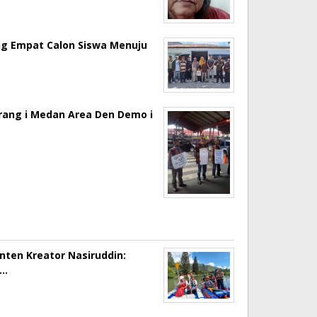
ng Empat Calon Siswa Menuju
erang i Medan Area Den Demo i
onten Kreator Nasiruddin:
a…