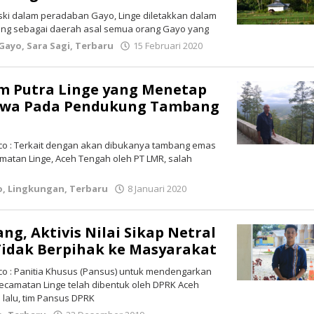
ski dalam peradaban Gayo, Linge diletakkan dalam
dang sebagai daerah asal semua orang Gayo yang
 Gayo
,
Sara Sagi
,
Terbaru
15 Februari 2020
oleh
lintasgayo.co
m Putra Linge yang Menetap
ewa Pada Pendukung Tambang
o : Terkait dengan akan dibukanya tambang emas
matan Linge, Aceh Tengah oleh PT LMR, salah
o
,
Lingkungan
,
Terbaru
8 Januari 2020
oleh
lintasgayo.co
ng, Aktivis Nilai Sikap Netral
Tidak Berpihak ke Masyarakat
 : Panitia Khusus (Pansus) untuk mendengarkan
ecamatan Linge telah dibentuk oleh DPRK Aceh
lalu, tim Pansus DPRK