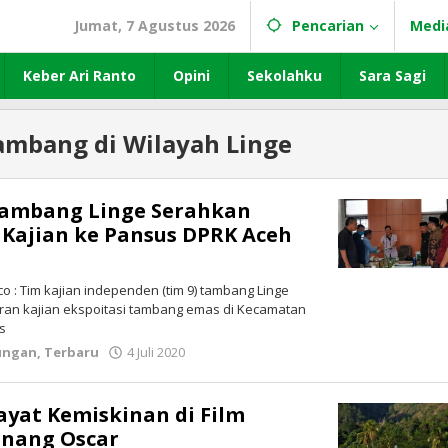
Jumat, 7 Agustus 2026
Pencarian
Medi
Keber Ari Ranto
Opini
Sekolahku
Sara Sagi
ambang di Wilayah Linge
Tambang Linge Serahkan
 Kajian ke Pansus DPRK Aceh
: Tim kajian independen (tim 9) tambang Linge
ran kajian ekspoitasi tambang emas di Kecamatan
s
ungan
,
Terbaru
4 Juli 2020
oleh
lintasgayo.co
ayat Kemiskinan di Film
enang Oscar