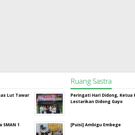
Ruang Sastra
mas Lut Tawar
Peringati Hari Didong, Ketu
Lestarikan Didong Gayo
la SMAN 1
[Puisi] Ambigu Embege