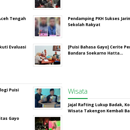
 Aceh Tengah
Pendamping PKH Sukses Jari
Sekolah Rakyat
uti Evaluasi
[Puisi Bahasa Gayo] Cerite P
Bandara Soekarno Hatta…
Wisata
ogi Puisi
Jajal Rafting Lukup Badak, K
Wisata Takengon Kembali B
itas Gayo