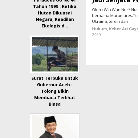
Tahun 1999 : Ketika
Oleh : Win Wan Nur* Nun
Hutan Dikuasai
bernama Maramures.Ter
Negara, Keadilan
Ukraina, terdiri dari
Ekologis d…
Hukum
,
Keber Ari Gay
2019
oleh
lintasgayo.co
Surat Terbuka untuk
Gubernur Aceh :
Tolong Bikin
Membaca Terlihat
Biasa