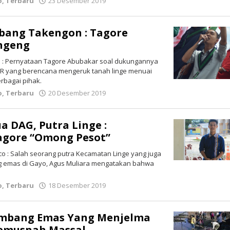
o
,
Terbaru
23 Desember 2019
oleh
lintasgayo.co
bang Takengon : Tagore
ngeng
 : Pernyataan Tagore Abubakar soal dukungannya
R yang berencana mengeruk tanah linge menuai
rbagai pihak.
o
,
Terbaru
20 Desember 2019
oleh
lintasgayo.co
a DAG, Putra Linge :
agore “Omong Pesot”
 : Salah seorang putra Kecamatan Linge yang juga
g emas di Gayo, Agus Muliara mengatakan bahwa
o
,
Terbaru
18 Desember 2019
oleh
lintasgayo.co
ambang Emas Yang Menjelma
Pemusnah Massal