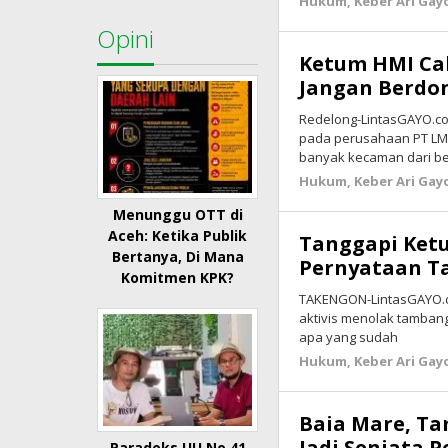
Hukum
,
Keber Ari Gay
Opini
Ketum HMI Ca
Jangan Berdo
Redelong-LintasGAYO.co
pada perusahaan PT LM
banyak kecaman dari be
Hukum
,
Keber Ari Gay
Menunggu OTT di
Aceh: Ketika Publik
Tanggapi Ketu
Bertanya, Di Mana
Pernyataan T
Komitmen KPK?
TAKENGON-LintasGAYO.co
aktivis menolak tamban
apa yang sudah
Hukum
,
Keber Ari Gay
Baia Mare, T
Jadi Senjata 
Paradoks UU No 41