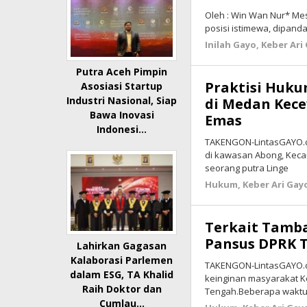
Oleh : Win Wan Nur* Me
posisi istimewa, dipan
Inilah Gayo
,
Keber Ari
Putra Aceh Pimpin
Praktisi Huku
Asosiasi Startup
Industri Nasional, Siap
di Medan Kec
Bawa Inovasi
Emas
Indonesi…
TAKENGON-LintasGAYO.c
di kawasan Abong, Keca
seorang putra Linge
Hukum
,
Keber Ari Gay
Terkait Tamba
Pansus DPRK 
Lahirkan Gagasan
Kalaborasi Parlemen
TAKENGON-LintasGAYO.co
dalam ESG, TA Khalid
keinginan masyarakat K
Raih Doktor dan
Tengah.Beberapa waktu 
Cumlau…