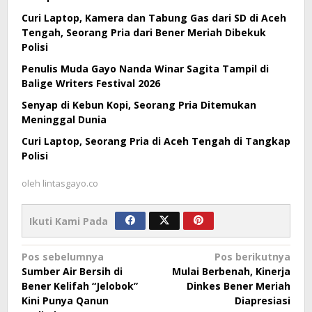
Curi Laptop, Kamera dan Tabung Gas dari SD di Aceh
Tengah, Seorang Pria dari Bener Meriah Dibekuk
Polisi
Penulis Muda Gayo Nanda Winar Sagita Tampil di
Balige Writers Festival 2026
Senyap di Kebun Kopi, Seorang Pria Ditemukan
Meninggal Dunia
Curi Laptop, Seorang Pria di Aceh Tengah di Tangkap
Polisi
oleh
lintasgayo.co
Ikuti Kami Pada
Navigasi
Pos sebelumnya
Pos berikutnya
Sumber Air Bersih di
Mulai Berbenah, Kinerja
pos
Bener Kelifah “Jelobok”
Dinkes Bener Meriah
Kini Punya Qanun
Diapresiasi