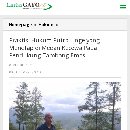
Lewati
ke
konten
Homepage
»
Hukum
»
Praktisi
Hukum
Putra
Praktisi Hukum Putra Linge yang
Linge
Menetap di Medan Kecewa Pada
yang
Pendukung Tambang Emas
Menetap
di
8 Januari 2020
oleh
Medan
lintasgayo.co
oleh
lintasgayo.co
Kecewa
Pada
Pendukung
Tambang
Emas