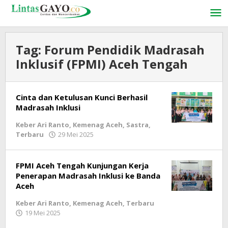
Lewati
ke
konten
Tag:
Forum Pendidik Madrasah
Inklusif (FPMI) Aceh Tengah
Cinta dan Ketulusan Kunci Berhasil
Madrasah Inklusi
Keber Ari Ranto
,
Kemenag Aceh
,
Sastra
,
Terbaru
29 Mei 2025
oleh
LintasGAYO
FPMI Aceh Tengah Kunjungan Kerja
Penerapan Madrasah Inklusi ke Banda
Aceh
Keber Ari Ranto
,
Kemenag Aceh
,
Terbaru
19 Mei 2025
oleh
LintasGAYO