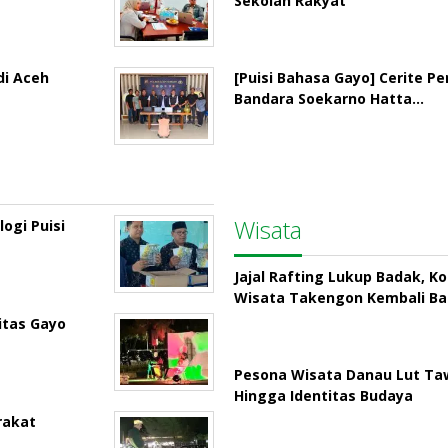
Sekolah Rakyat
di Aceh
[Puisi Bahasa Gayo] Cerite P
Bandara Soekarno Hatta…
Wisata
ogi Puisi
Jajal Rafting Lukup Badak, K
Wisata Takengon Kembali B
itas Gayo
Pesona Wisata Danau Lut Taw
Hingga Identitas Budaya
rakat