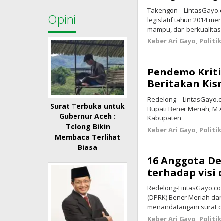
Takengon – LintasGayo.
Opini
legislatif tahun 2014 m
mampu, dan berkualitas
Keber Ari Gayo
,
Politi
Pendemo Krit
Beritakan Kis
Redelong – LintasGayo.c
Surat Terbuka untuk
Bupati Bener Meriah, M 
Gubernur Aceh :
Kabupaten
Tolong Bikin
Keber Ari Gayo
,
Politi
Membaca Terlihat
Biasa
16 Anggota D
terhadap visi
Redelong-LintasGayo.co
(DPRK) Bener Meriah da
menandatangani surat d
Keber Ari Gayo
,
Politi