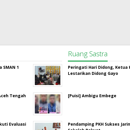
Ruang Sastra
la SMAN 1
Peringati Hari Didong, Ketu
Lestarikan Didong Gayo
 Aceh Tengah
[Puisi] Ambigu Embege
uti Evaluasi
Pendamping PKH Sukses Jari