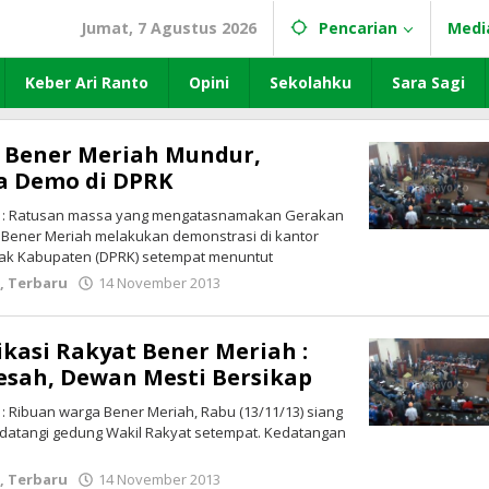
Jumat, 7 Agustus 2026
Pencarian
Medi
Keber Ari Ranto
Opini
Sekolahku
Sara Sagi
 Bener Meriah Mundur,
a Demo di DPRK
o : Ratusan massa yang mengatasnamakan Gerakan
Bener Meriah melakukan demonstrasi di kantor
ak Kabupaten (DPRK) setempat menuntut
k
,
Terbaru
14 November 2013
oleh
lintasgayo.co
asi Rakyat Bener Meriah :
esah, Dewan Mesti Bersikap
: Ribuan warga Bener Meriah, Rabu (13/11/13) siang
, datangi gedung Wakil Rakyat setempat. Kedatangan
k
,
Terbaru
14 November 2013
oleh