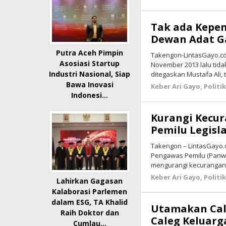
Tak ada Kepen
Dewan Adat G
Putra Aceh Pimpin
Takengon-LintasGayo.co 
Asosiasi Startup
November 2013 lalu tida
Industri Nasional, Siap
ditegaskan Mustafa Ali,
Bawa Inovasi
Keber Ari Gayo
,
Politi
Indonesi…
Kurangi Kecur
Pemilu Legisla
Takengon – LintasGayo.c
Pengawas Pemilu (Panw
mengurangi kecurangan
Keber Ari Gayo
,
Politi
Lahirkan Gagasan
Kalaborasi Parlemen
dalam ESG, TA Khalid
Utamakan Cal
Raih Doktor dan
Caleg Keluarg
Cumlau…