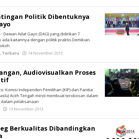
lintasgayo.co
tingan Politik Dibentuknya
ayo
: Dewan Adat Gayo (DAG) yang didirikan 7
k ada kaitannya dengan politik praktis.Demikian
 tokoh
k
,
Terbaru
14 November 2013
oleh
lintasgayo.co
angan, Audiovisualkan Proses
tif
o: Komisi Independen Pemilihan (KIP) dan Panitia
aslu) Aceh Tengah mesti membuat terobosan dalam
 dalam pelaksanaan
k
13 November 2013
oleh
lintasgayo.co
eg Berkualitas Dibandingkan
a