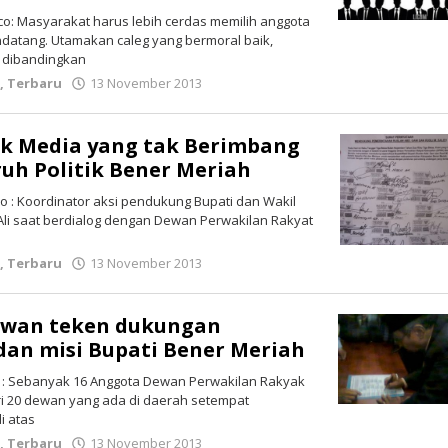
co: Masyarakat harus lebih cerdas memilih anggota
endatang. Utamakan caleg yang bermoral baik,
 dibandingkan
k
,
Terbaru
13 November 2013
oleh
lintasgayo.co
ik Media yang tak Berimbang
ruh Politik Bener Meriah
o : Koordinator aksi pendukung Bupati dan Wakil
Ali saat berdialog dengan Dewan Perwakilan Rakyat
k
,
Terbaru
13 November 2013
oleh
lintasgayo.co
ewan teken dukungan
 dan misi Bupati Bener Meriah
 : Sebanyak 16 Anggota Dewan Perwakilan Rakyak
ri 20 dewan yang ada di daerah setempat
i atas
k
,
Terbaru
13 November 2013
oleh