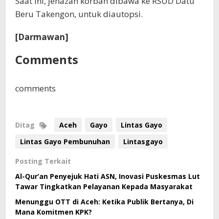
Saat ini, jenazah korban dibawa ke RSUD Datu
Beru Takengon, untuk diautopsi.
[Darmawan]
Comments
comments
Ditag
Aceh
Gayo
Lintas Gayo
Lintas Gayo Pembunuhan
Lintasgayo
Posting Terkait
Al-Qur’an Penyejuk Hati ASN, Inovasi Puskesmas Lut
Tawar Tingkatkan Pelayanan Kepada Masyarakat
Menunggu OTT di Aceh: Ketika Publik Bertanya, Di
Mana Komitmen KPK?