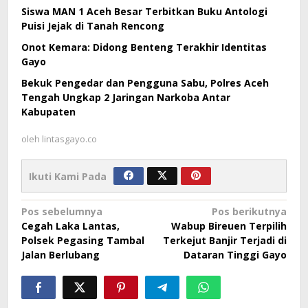
Siswa MAN 1 Aceh Besar Terbitkan Buku Antologi
Puisi Jejak di Tanah Rencong
Onot Kemara: Didong Benteng Terakhir Identitas
Gayo
Bekuk Pengedar dan Pengguna Sabu, Polres Aceh
Tengah Ungkap 2 Jaringan Narkoba Antar
Kabupaten
oleh
lintasgayo.co
Ikuti Kami Pada
Navigasi
Pos sebelumnya
Pos berikutnya
Cegah Laka Lantas,
Wabup Bireuen Terpilih
pos
Polsek Pegasing Tambal
Terkejut Banjir Terjadi di
Jalan Berlubang
Dataran Tinggi Gayo