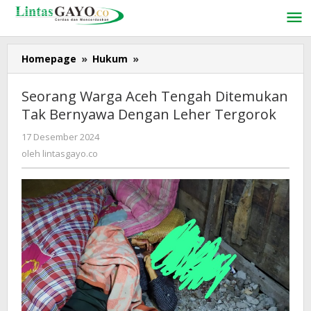
Lewati
ke
konten
Homepage
»
Hukum
»
Seorang
Warga
Aceh
Seorang Warga Aceh Tengah Ditemukan
Tengah
Tak Bernyawa Dengan Leher Tergorok
Ditemukan
Tak
17 Desember 2024
oleh
Bernyawa
lintasgayo.co
oleh
lintasgayo.co
Dengan
Leher
Tergorok