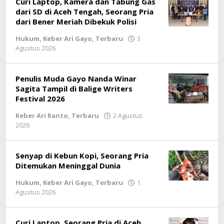
Curi Laptop, Kamera dan Tabung Gas
dari SD di Aceh Tengah, Seorang Pria
dari Bener Meriah Dibekuk Polisi
Hukum
,
Keber Ari Gayo
,
Terbaru
3
Agustus 2026
oleh
lintasgayo.co
Penulis Muda Gayo Nanda Winar
Sagita Tampil di Balige Writers
Festival 2026
Keber Ari Ranto
,
Terbaru
2 Agustus
2026
oleh
lintasgayo.co
Senyap di Kebun Kopi, Seorang Pria
Ditemukan Meninggal Dunia
Hukum
,
Keber Ari Gayo
,
Terbaru
1
Agustus 2026
oleh
lintasgayo.co
Curi Laptop, Seorang Pria di Aceh