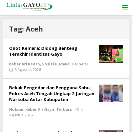
Lewati
ke
konten
Tag:
Aceh
Onot Kemara: Didong Benteng
Terakhir Identitas Gayo
Keber Ari Ranto
,
Sosial Budaya
,
Terbaru
6 Agustus 2026
oleh
lintasgayo.co
Bekuk Pengedar dan Pengguna Sabu,
Polres Aceh Tengah Ungkap 2 Jaringan
Narkoba Antar Kabupaten
Hukum
,
Keber Ari Gayo
,
Terbaru
5
Agustus 2026
oleh
lintasgayo.co