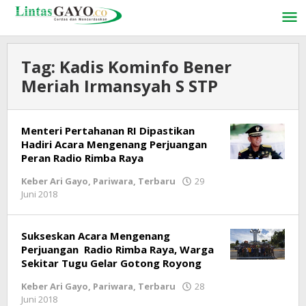
Lewati
ke
konten
Tag:
Kadis Kominfo Bener
Meriah Irmansyah S STP
Menteri Pertahanan RI Dipastikan
Hadiri Acara Mengenang Perjuangan
Peran Radio Rimba Raya
Keber Ari Gayo
,
Pariwara
,
Terbaru
29
Juni 2018
oleh
LintasGAYO
Sukseskan Acara Mengenang
Perjuangan Radio Rimba Raya, Warga
Sekitar Tugu Gelar Gotong Royong
Keber Ari Gayo
,
Pariwara
,
Terbaru
28
Juni 2018
oleh