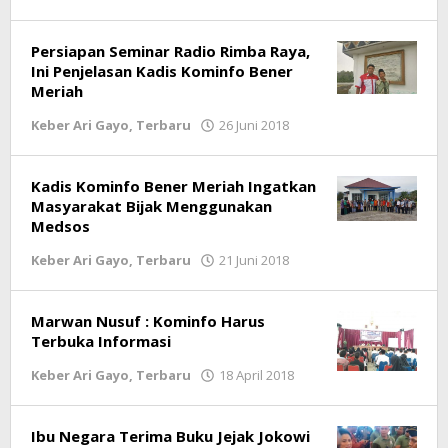
LintasGAYO
Persiapan Seminar Radio Rimba Raya,
Ini Penjelasan Kadis Kominfo Bener
Meriah
Keber Ari Gayo
,
Terbaru
26 Juni 2018
oleh
LintasGAYO
Kadis Kominfo Bener Meriah Ingatkan
Masyarakat Bijak Menggunakan
Medsos
Keber Ari Gayo
,
Terbaru
21 Juni 2018
oleh
LintasGAYO
Marwan Nusuf : Kominfo Harus
Terbuka Informasi
Keber Ari Gayo
,
Terbaru
18 April 2018
oleh
LintasGAYO
Ibu Negara Terima Buku Jejak Jokowi