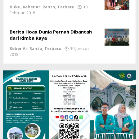
Buku
,
Keber Ari Ranto
,
Terbaru
10
Februari 2018
oleh
lintasgayo.co
Berita Hoax Dunia Pernah Dibantah
dari Rimba Raya
Keber Ari Ranto
,
Terbaru
30 Januari
2018
oleh
LintasGAYO