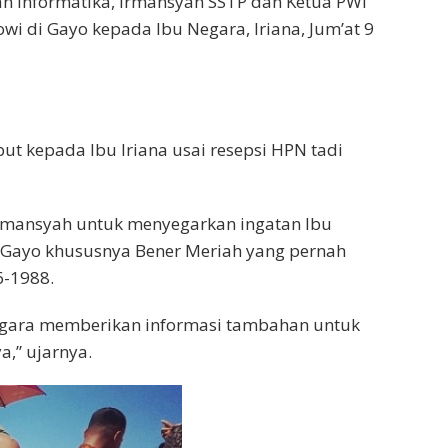
an Informatika, Irmansyah SSTP dan Ketua PWI
wi di Gayo kepada Ibu Negara, Iriana, Jum’at 9
t kepada Ibu Iriana usai resepsi HPN tadi
 Irmansyah untuk menyegarkan ingatan Ibu
i Gayo khususnya Bener Meriah yang pernah
6-1988.
 Negara memberikan informasi tambahan untuk
a,” ujarnya.