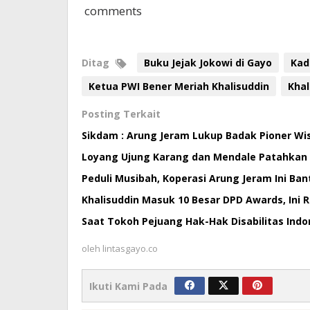
comments
Ditag
Buku Jejak Jokowi di Gayo
Kad
Ketua PWI Bener Meriah Khalisuddin
Khal
Posting Terkait
Sikdam : Arung Jeram Lukup Badak Pioner Wis
Loyang Ujung Karang dan Mendale Patahkan P
Peduli Musibah, Koperasi Arung Jeram Ini Ban
Khalisuddin Masuk 10 Besar DPD Awards, Ini 
Saat Tokoh Pejuang Hak-Hak Disabilitas Indo
oleh
lintasgayo.co
Ikuti Kami Pada