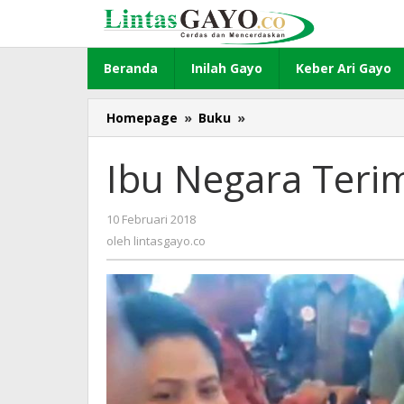
Lewati
ke
konten
Beranda
Inilah Gayo
Keber Ari Gayo
Homepage
»
Buku
»
Ibu
Negara
Terima
Ibu Negara Terim
Buku
Jejak
Jokowi
10 Februari 2018
oleh
lintasgayo.co
oleh
lintasgayo.co