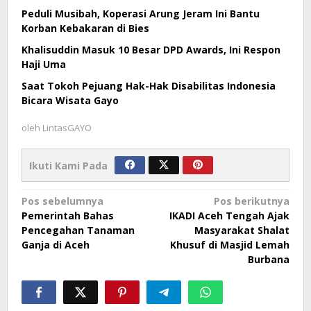
Peduli Musibah, Koperasi Arung Jeram Ini Bantu
Korban Kebakaran di Bies
Khalisuddin Masuk 10 Besar DPD Awards, Ini Respon
Haji Uma
Saat Tokoh Pejuang Hak-Hak Disabilitas Indonesia
Bicara Wisata Gayo
oleh
LintasGAYO
Ikuti Kami Pada
Navigasi
Pos sebelumnya
Pos berikutnya
Pemerintah Bahas
IKADI Aceh Tengah Ajak
pos
Pencegahan Tanaman
Masyarakat Shalat
Ganja di Aceh
Khusuf di Masjid Lemah
Burbana