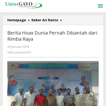
Lewati
ke
konten
Homepage
»
Keber Ari Ranto
»
Berita
Hoax
Dunia
Berita Hoax Dunia Pernah Dibantah dari
Pernah
Rimba Raya
Dibantah
dari
30 Januari 2018
oleh
Rimba
LintasGAYO
oleh
LintasGAYO
Raya