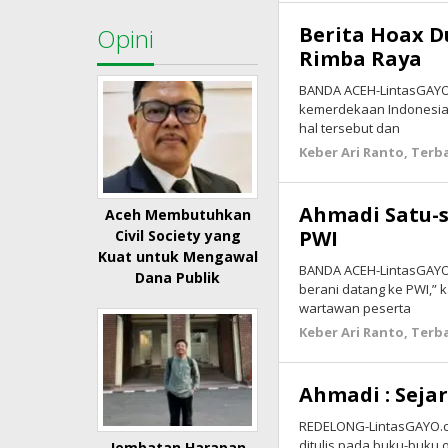
Berita Hoax D
Opini
Rimba Raya
BANDA ACEH-LintasGAYO.c
kemerdekaan Indonesia
hal tersebut dan
Keber Ari Ranto
,
Terb
Ahmadi Satu-s
Aceh Membutuhkan
PWI
Civil Society yang
Kuat untuk Mengawal
BANDA ACEH-LintasGAYO.
Dana Publik
berani datang ke PWI,” 
wartawan peserta
Keber Ari Ranto
,
Terb
Ahmadi : Sejar
REDELONG-LintasGAYO.co:
ditulis pada buku-buku o
Jembatan Harapan