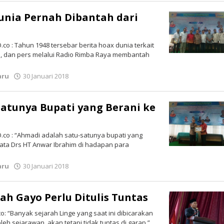
unia Pernah Dibantah dari
o : Tahun 1948 tersebar berita hoax dunia terkait
, dan pers melalui Radio Rimba Raya membantah
aru
30 Januari 2018
oleh
LintasGAYO
atunya Bupati yang Berani ke
co : “Ahmadi adalah satu-satunya bupati yang
kata Drs HT Anwar Ibrahim di hadapan para
aru
30 Januari 2018
oleh
LintasGAYO
ah Gayo Perlu Ditulis Tuntas
 “Banyak sejarah Linge yang saat ini dibicarakan
leh sejarawan, akan tetapi tidak tuntas di garap,”