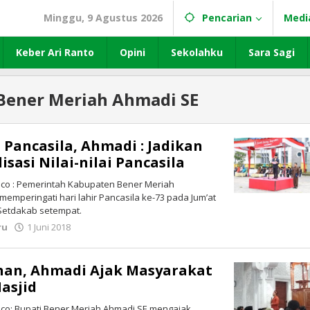
Minggu, 9 Agustus 2026
Pencarian
Medi
Keber Ari Ranto
Opini
Sekolahku
Sara Sagi
Bener Meriah Ahmadi SE
 Pancasila, Ahmadi : Jadikan
sasi Nilai-nilai Pancasila
o : Pemerintah Kabupaten Bener Meriah
mperingati hari lahir Pancasila ke-73 pada Jum’at
n Setdakab setempat.
ru
1 Juni 2018
oleh
LintasGAYO
han, Ahmadi Ajak Masyarakat
asjid
o: Bupati Bener Meriah Ahmadi SE mengajak