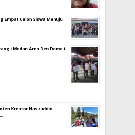
ng Empat Calon Siswa Menuju
erang i Medan Area Den Demo i
onten Kreator Nasiruddin:
a…