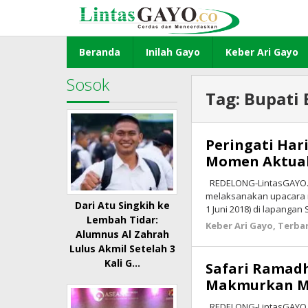
Lewati
ke
konten
Beranda
Inilah Gayo
Keber Ari Gayo
Sosok
Tag:
Bupati 
Peringati Hari
Momen Aktuali
REDELONG-LintasGAYO.c
melaksanakan upacara me
Dari Atu Singkih ke
1 Juni 2018) di lapanga
Lembah Tidar:
Keber Ari Gayo
,
Terba
Alumnus Al Zahrah
Lulus Akmil Setelah 3
Kali G…
Safari Ramad
Makmurkan M
REDELONG-LintasGAYO.c