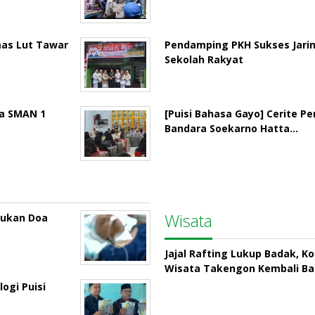
mas Lut Tawar
Pendamping PKH Sukses Jari
Sekolah Rakyat
la SMAN 1
[Puisi Bahasa Gayo] Cerite P
Bandara Soekarno Hatta…
Wisata
rukan Doa
Jajal Rafting Lukup Badak, K
Wisata Takengon Kembali B
ogi Puisi