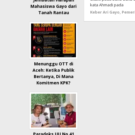
kata Ahmadi pada
Mahasiswa Gayo dari
Keber Ari Gayo
,
Pemer
Tanah Rantau
Menunggu OTT di
Aceh: Ketika Publik
Bertanya, Di Mana
Komitmen KPK?
Paradoks UU No 41