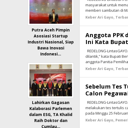
masyarakat untuk memak
memberi sambutan di M
Keber Ari Gayo
,
Terba
Putra Aceh Pimpin
Anggota PPK d
Asosiasi Startup
Ini Kata Bupa
Industri Nasional, Siap
Bawa Inovasi
REDELONG-LintasGAYO.c
Indonesi…
dilantik,” kata Bupati 
anggota Panitia Pemilih
Keber Ari Gayo
,
Terba
Sebelum Tes T
Calon Pegawa
REDELONG-LintasGAYO.c
Lahirkan Gagasan
melakukan tes tertulis 
Kalaborasi Parlemen
pada Minggu 25 Februar
dalam ESG, TA Khalid
Keber Ari Gayo
,
Pemer
Raih Doktor dan
Cumlau…