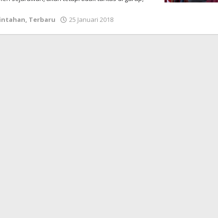
intahan
,
Terbaru
25 Januari 2018
oleh
LintasGAYO