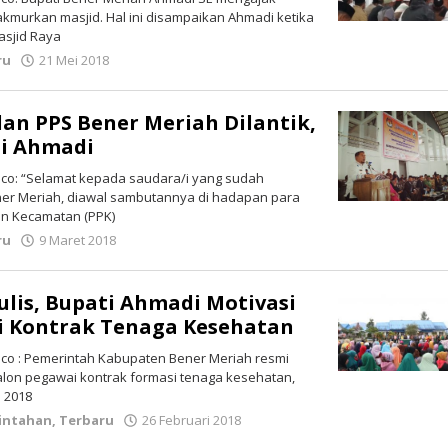
murkan masjid. Hal ini disampaikan Ahmadi ketika
asjid Raya
ru
21 Mei 2018
oleh
LintasGAYO
an PPS Bener Meriah Dilantik,
ti Ahmadi
o: “Selamat kepada saudara/i yang sudah
Bener Meriah, diawal sambutannya di hadapan para
an Kecamatan (PPK)
ru
9 Maret 2018
oleh
LintasGAYO
ulis, Bupati Ahmadi Motivasi
i Kontrak Tenaga Kesehatan
o : Pemerintah Kabupaten Bener Meriah resmi
calon pegawai kontrak formasi tenaga kesehatan,
i 2018
intahan
,
Terbaru
26 Februari 2018
oleh
LintasGAYO