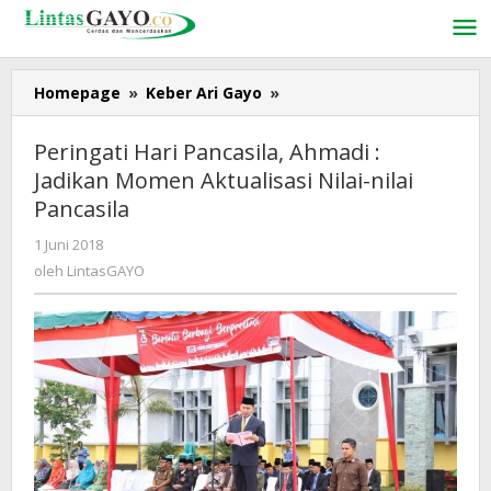
Lewati
ke
konten
Homepage
»
Keber Ari Gayo
»
Peringati
Hari
Pancasila,
Peringati Hari Pancasila, Ahmadi :
Ahmadi
Jadikan Momen Aktualisasi Nilai-nilai
:
Pancasila
Jadikan
Momen
1 Juni 2018
oleh
Aktualisasi
LintasGAYO
oleh
LintasGAYO
Nilai-
nilai
Pancasila