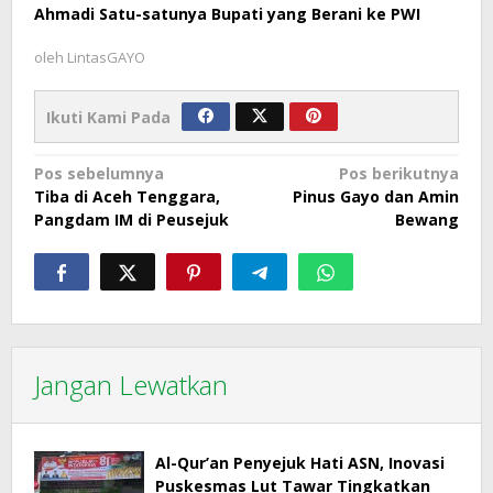
Ahmadi Satu-satunya Bupati yang Berani ke PWI
oleh
LintasGAYO
Ikuti Kami Pada
Navigasi
Pos sebelumnya
Pos berikutnya
Tiba di Aceh Tenggara,
Pinus Gayo dan Amin
pos
Pangdam IM di Peusejuk
Bewang
Jangan Lewatkan
Al-Qur’an Penyejuk Hati ASN, Inovasi
Puskesmas Lut Tawar Tingkatkan