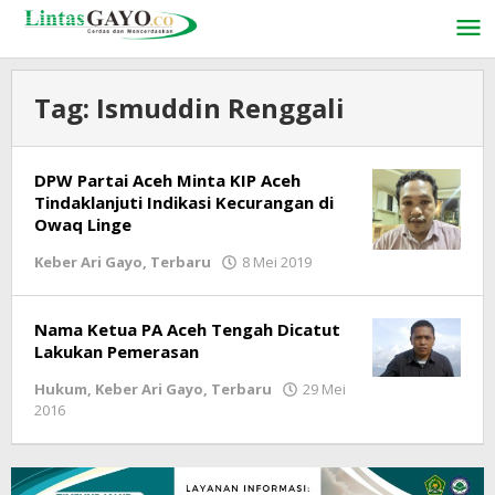
Lewati
ke
konten
Tag:
Ismuddin Renggali
DPW Partai Aceh Minta KIP Aceh
Tindaklanjuti Indikasi Kecurangan di
Owaq Linge
Keber Ari Gayo
,
Terbaru
8 Mei 2019
oleh
LintasGAYO
Nama Ketua PA Aceh Tengah Dicatut
Lakukan Pemerasan
Hukum
,
Keber Ari Gayo
,
Terbaru
29 Mei
2016
oleh
lintasgayo.co