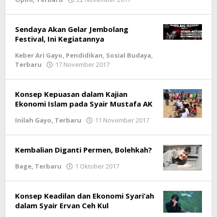
LintasGAYO
Sendaya Akan Gelar Jembolang
Festival, Ini Kegiatannya
Keber Ari Gayo
,
Pendidikan
,
Sosial Budaya
,
Terbaru
17 November 2017
oleh
LintasGAYO
Konsep Kepuasan dalam Kajian
Ekonomi Islam pada Syair Mustafa AK
Inilah Gayo
,
Terbaru
11 November 2017
oleh
lintasgayo.co
Kembalian Diganti Permen, Bolehkah?
Bage
,
Terbaru
1 Oktober 2017
oleh
LintasGAYO
Konsep Keadilan dan Ekonomi Syari’ah
dalam Syair Ervan Ceh Kul