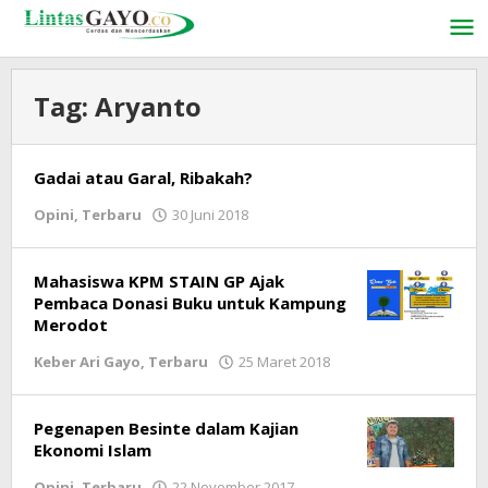
Lewati
ke
konten
Tag:
Aryanto
Gadai atau Garal, Ribakah?
Opini
,
Terbaru
30 Juni 2018
oleh
LintasGAYO
Mahasiswa KPM STAIN GP Ajak
Pembaca Donasi Buku untuk Kampung
Merodot
Keber Ari Gayo
,
Terbaru
25 Maret 2018
oleh
LintasGAYO
Pegenapen Besinte dalam Kajian
Ekonomi Islam
Opini
,
Terbaru
22 November 2017
oleh