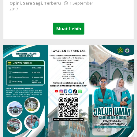
Opini
,
Sara Sagi
,
Terbaru
1 September
2017
oleh
lintasgayo.co
Muat Lebih