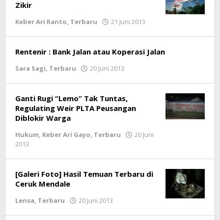
Zikir
Keber Ari Ranto
,
Terbaru
21 Juni 2013
oleh
lintasgayo.co
Rentenir : Bank Jalan atau Koperasi Jalan
Sara Sagi
,
Terbaru
20 Juni 2013
oleh
lintasgayo.co
Ganti Rugi “Lemo” Tak Tuntas,
Regulating Weir PLTA Peusangan
Diblokir Warga
Hukum
,
Keber Ari Gayo
,
Terbaru
20 Juni
2013
oleh
lintasgayo.co
[Galeri Foto] Hasil Temuan Terbaru di
Ceruk Mendale
Lensa
,
Terbaru
20 Juni 2013
oleh
lintasgayo.co