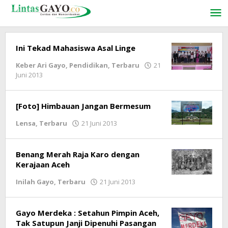
Lewati
ke
konten
Ini Tekad Mahasiswa Asal Linge
Keber Ari Gayo
,
Pendidikan
,
Terbaru
21
Juni 2013
oleh
lintasgayo.co
[Foto] Himbauan Jangan Bermesum
Lensa
,
Terbaru
21 Juni 2013
oleh
lintasgayo.co
Benang Merah Raja Karo dengan
Kerajaan Aceh
Inilah Gayo
,
Terbaru
21 Juni 2013
oleh
lintasgayo.co
Gayo Merdeka : Setahun Pimpin Aceh,
Tak Satupun Janji Dipenuhi Pasangan