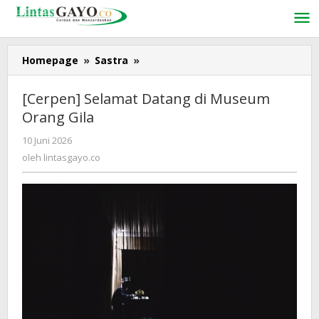
Lewati
ke
konten
Homepage
»
Sastra
»
[Cerpen]
Selamat
Datang
[Cerpen] Selamat Datang di Museum
di
Orang Gila
Museum
Orang
10 Juni 2026
oleh
Gila
lintasgayo.co
oleh
lintasgayo.co