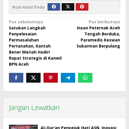
Ikuti Kami Pada
Navigasi
Pos sebelumnya
Pos berikutnya
Satukan Langkah
Insan Peternak Aceh
pos
Penyelesaian
Tengah Berduka,
Permasalahan
Paramedis Keswan
Pertanahan, Kantah
Sukarman Berpulang
Bener Meriah Hadiri
Rapat Strategis di Kanwil
BPN Aceh
Jangan Lewatkan
Al-Qur’an Penyejuk Hati ASN, Inovasi