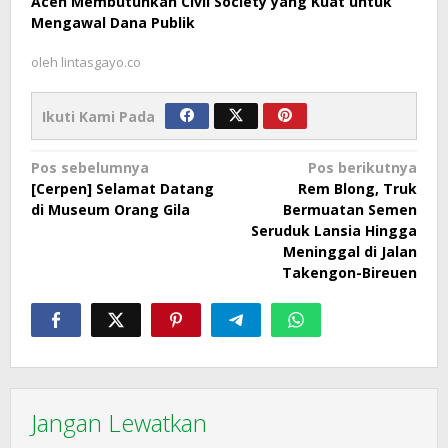
Aceh Membutuhkan Civil Society yang Kuat untuk
Mengawal Dana Publik
oleh
lintasgayo.co
Ikuti Kami Pada
Navigasi
Pos sebelumnya
Pos berikutnya
[Cerpen] Selamat Datang
Rem Blong, Truk
pos
di Museum Orang Gila
Bermuatan Semen
Seruduk Lansia Hingga
Meninggal di Jalan
Takengon-Bireuen
Jangan Lewatkan