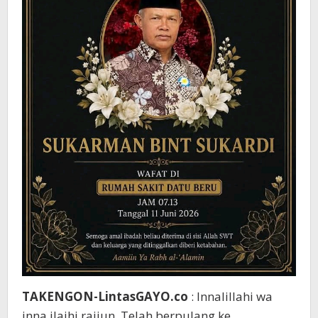
TAKENGON-LintasGAYO.co
: Innalillahi wa
inna ilaihi rajiun. Telah berpulang ke