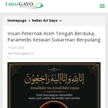
Lewati
ke
konten
Homepage
»
Keber Ari Gayo
»
Insan
Peternak
Aceh
Insan Peternak Aceh Tengah Berduka,
Tengah
Paramedis Keswan Sukarman Berpulang
Berduka,
Paramedis
11 Juni 2026
oleh
Keswan
lintasgayo.co
oleh
lintasgayo.co
Sukarman
Berpulang