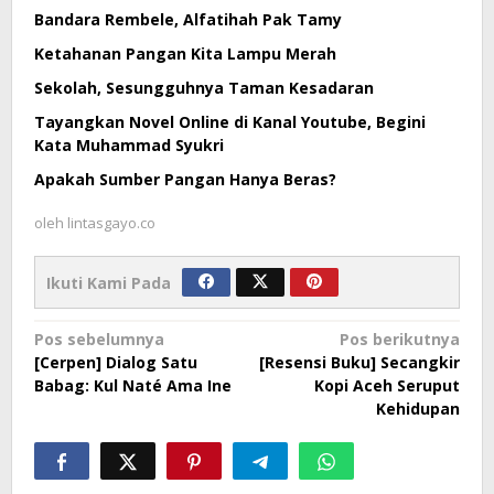
Bandara Rembele, Alfatihah Pak Tamy
Ketahanan Pangan Kita Lampu Merah
Sekolah, Sesungguhnya Taman Kesadaran
Tayangkan Novel Online di Kanal Youtube, Begini
Kata Muhammad Syukri
Apakah Sumber Pangan Hanya Beras?
oleh
lintasgayo.co
Ikuti Kami Pada
Navigasi
Pos sebelumnya
Pos berikutnya
[Cerpen] Dialog Satu
[Resensi Buku] Secangkir
pos
Babag: Kul Naté Ama Ine
Kopi Aceh Seruput
Kehidupan