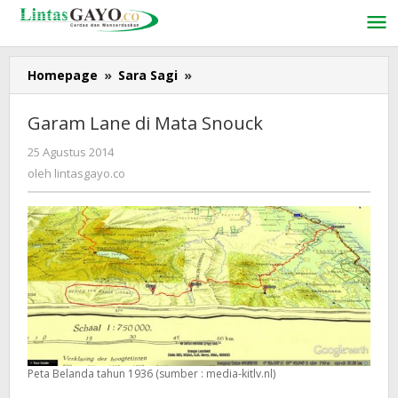
Lewati
ke
konten
Homepage
»
Sara Sagi
»
Garam
Lane
di
Garam Lane di Mata Snouck
Mata
Snouck
25 Agustus 2014
oleh
lintasgayo.co
oleh
lintasgayo.co
Peta Belanda tahun 1936 (sumber : media-kitlv.nl)