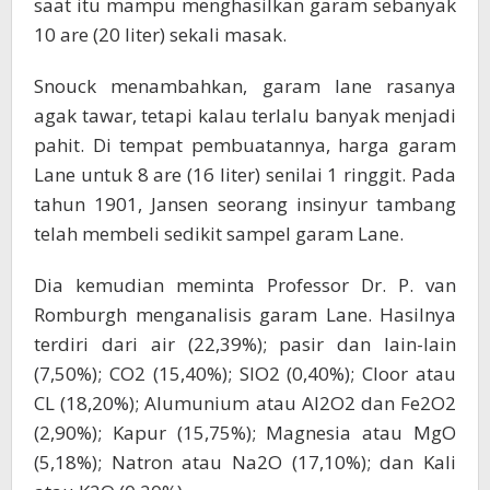
saat itu mampu menghasilkan garam sebanyak
10 are (20 liter) sekali masak.
Snouck menambahkan, garam lane rasanya
agak tawar, tetapi kalau terlalu banyak menjadi
pahit. Di tempat pembuatannya, harga garam
Lane untuk 8 are (16 liter) senilai 1 ringgit. Pada
tahun 1901, Jansen seorang insinyur tambang
telah membeli sedikit sampel garam Lane.
Dia kemudian meminta Professor Dr. P. van
Romburgh menganalisis garam Lane. Hasilnya
terdiri dari air (22,39%); pasir dan lain-lain
(7,50%); CO2 (15,40%); SIO2 (0,40%); Cloor atau
CL (18,20%); Alumunium atau Al2O2 dan Fe2O2
(2,90%); Kapur (15,75%); Magnesia atau MgO
(5,18%); Natron atau Na2O (17,10%); dan Kali