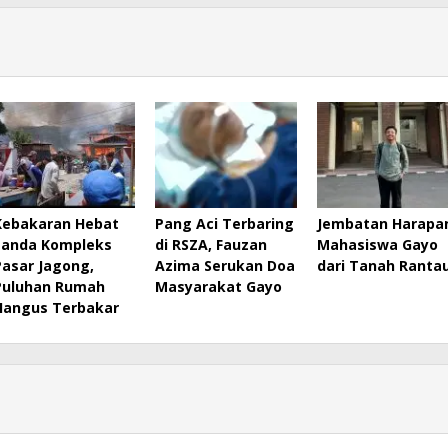
Kebakaran Hebat
Pang Aci Terbaring
Jembatan Harapa
Landa Kompleks
di RSZA, Fauzan
Mahasiswa Gayo
Pasar Jagong,
Azima Serukan Doa
dari Tanah Ranta
Puluhan Rumah
Masyarakat Gayo
Hangus Terbakar