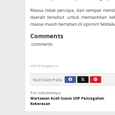
Massa tidak percaya, dan sempat mend
daerah tersebut untuk memastikan ke
massa masih bertahan di opsrom Setdak
Comments
comments
oleh
lintasgayo.co
Ikuti Kami Pada
Navigasi
Pos sebelumnya
Wartawan Aceh Susun SOP Pencegahan
pos
Kekerasan