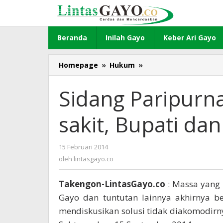
Lewati
ke
konten
Beranda
Inilah Gayo
Keber Ari Gayo
Homepage
»
Hukum
»
Sidang
Paripurna
Khusus
Sidang Paripurn
Batal,
Sekda
sakit, Bupati da
sakit,
Bupati
dan
15 Februari 2014
oleh
Wabup
lintasgayo.co
oleh
lintasgayo.co
keluar
daerah
Takengon-LintasGayo.co
: Massa yang
Gayo dan tuntutan lainnya akhirnya 
mendiskusikan solusi tidak diakomodirn