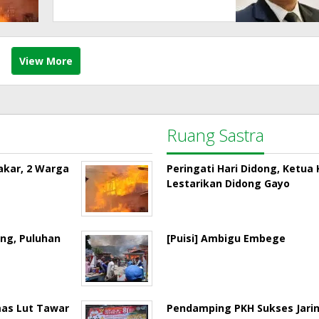
View More
Ruang Sastra
akar, 2 Warga
Peringati Hari Didong, Ketu
Lestarikan Didong Gayo
ng, Puluhan
[Puisi] Ambigu Embege
mas Lut Tawar
Pendamping PKH Sukses Jari