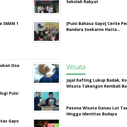
Sekolah Rakyat
la SMAN 1
[Puisi Bahasa Gayo] Cerite P
Bandara Soekarno Hatta…
Wisata
rukan Doa
Jajal Rafting Lukup Badak, K
Wisata Takengon Kembali B
ogi Puisi
Pesona Wisata Danau Lut Taw
Hingga Identitas Budaya
itas Gayo