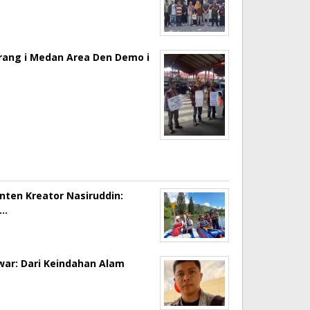
erang i Medan Area Den Demo i
onten Kreator Nasiruddin:
a…
ar: Dari Keindahan Alam