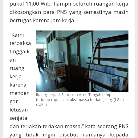
pukul 11.00 Wib, hampir seluruh ruangan kerja
dikosongkan para PNS yang semestinya masih
bertugas karena jam kerja.
“Kami
terpaksa
tinggalk
an
ruang
kerja
karena
menden
Ruang kerja di Setdakab Aceh Tengah tampak
tertutup rapat saat aksi massa berlangsung. (LGco-
gar
d’aKa)
letusan
senjata
dan teriakan-teriakan massa,” kata seorang PNS
yang tidak ingin disebut namanya kepada