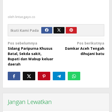
oleh
lintasgayo.co
Ikuti Kami Pada
Navigasi
Pos sebelumnya
Pos berikutnya
Sidang Paripurna Khusus
Damkar Aceh Tengah
pos
Batal, Sekda sakit,
dihujani batu
Bupati dan Wabup keluar
daerah
Jangan Lewatkan