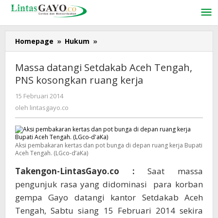
Lewati
ke
konten
Homepage
»
Hukum
»
Massa
datangi
Setdakab
Massa datangi Setdakab Aceh Tengah,
Aceh
PNS kosongkan ruang kerja
Tengah,
PNS
15 Februari 2014
oleh
kosongkan
lintasgayo.co
oleh
lintasgayo.co
ruang
kerja
Aksi pembakaran kertas dan pot bunga di depan ruang kerja Bupati
Aceh Tengah. (LGco-d’aKa)
Takengon-LintasGayo.co :
Saat massa
pengunjuk rasa yang didominasi para korban
gempa Gayo datangi kantor Setdakab Aceh
Tengah, Sabtu siang 15 Februari 2014 sekira