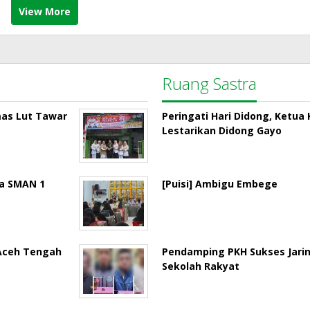
View More
Ruang Sastra
mas Lut Tawar
Peringati Hari Didong, Ketu
Lestarikan Didong Gayo
la SMAN 1
[Puisi] Ambigu Embege
 Aceh Tengah
Pendamping PKH Sukses Jari
Sekolah Rakyat