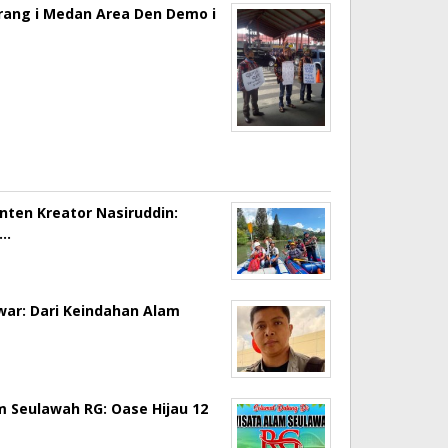
erang i Medan Area Den Demo i
onten Kreator Nasiruddin:
a…
ar: Dari Keindahan Alam
m Seulawah RG: Oase Hijau 12