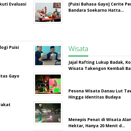
uti Evaluasi
[Puisi Bahasa Gayo] Cerite P
Bandara Soekarno Hatta…
Wisata
ogi Puisi
Jajal Rafting Lukup Badak, K
Wisata Takengon Kembali B
itas Gayo
Pesona Wisata Danau Lut Taw
Hingga Identitas Budaya
rakat
Menepis Penat di Wisata Ala
Hektar, Hanya 20 Menit d…