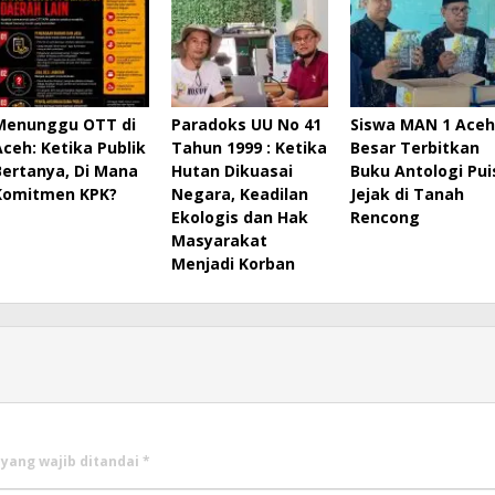
Menunggu OTT di
Paradoks UU No 41
Siswa MAN 1 Aceh
Aceh: Ketika Publik
Tahun 1999 : Ketika
Besar Terbitkan
Bertanya, Di Mana
Hutan Dikuasai
Buku Antologi Pui
Komitmen KPK?
Negara, Keadilan
Jejak di Tanah
Ekologis dan Hak
Rencong
Masyarakat
Menjadi Korban
 yang wajib ditandai
*