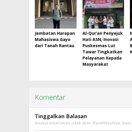
Jembatan Harapan
Al-Qur’an Penyejuk
Mahasiswa Gayo
Hati ASN, Inovasi
dari Tanah Rantau
Puskesmas Lut
Tawar Tingkatkan
Pelayanan Kepada
Masyarakat
Komentar
Tinggalkan Balasan
Alamat email Anda tidak akan dipublikasikan.
Ruas