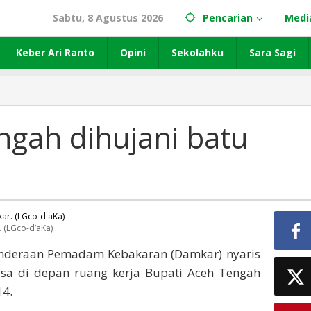
Sabtu, 8 Agustus 2026
Pencarian
Medi
Keber Ari Ranto
Opini
Sekolahku
Sara Sagi
gah dihujani batu
 (LGco-d’aKa)
enderaan Pemadam Kebakaran (Damkar) nyaris
asa di depan ruang kerja Bupati Aceh Tengah
14.