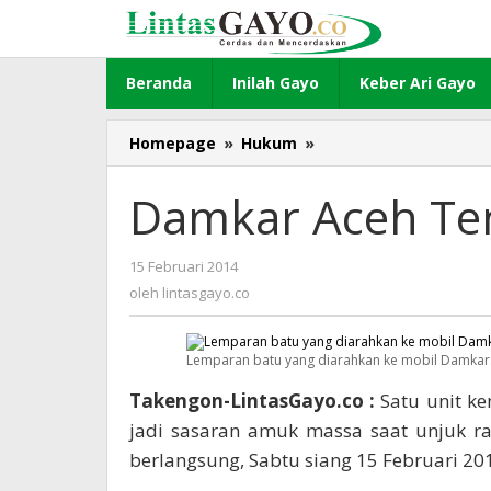
Lewati
ke
konten
Beranda
Inilah Gayo
Keber Ari Gayo
Homepage
»
Hukum
»
Damkar
Aceh
Tengah
Damkar Aceh Ten
dihujani
batu
15 Februari 2014
oleh
lintasgayo.co
oleh
lintasgayo.co
Lemparan batu yang diarahkan ke mobil Damkar.
Takengon-LintasGayo.co :
Satu unit k
jadi sasaran amuk massa saat unjuk r
berlangsung, Sabtu siang 15 Februari 20