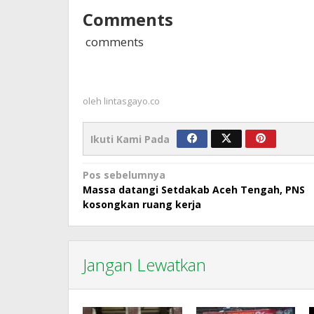
Comments
comments
oleh
lintasgayo.co
Ikuti Kami Pada
Navigasi
Pos sebelumnya
Massa datangi Setdakab Aceh Tengah, PNS
pos
kosongkan ruang kerja
Jangan Lewatkan