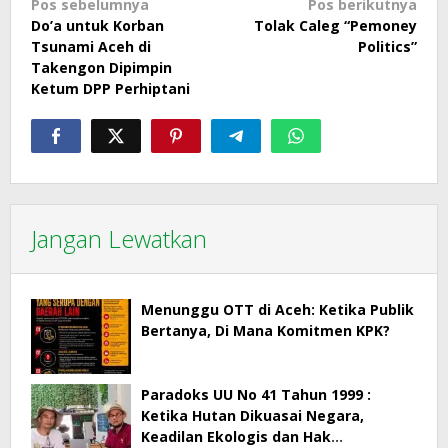
Navigasi
Pos sebelumnya
Pos berikutnya
Do’a untuk Korban
Tolak Caleg “Pemoney
pos
Tsunami Aceh di
Politics”
Takengon Dipimpin
Ketum DPP Perhiptani
Jangan Lewatkan
Menunggu OTT di Aceh: Ketika Publik
Bertanya, Di Mana Komitmen KPK?
Paradoks UU No 41 Tahun 1999 :
Ketika Hutan Dikuasai Negara,
Keadilan Ekologis dan Hak