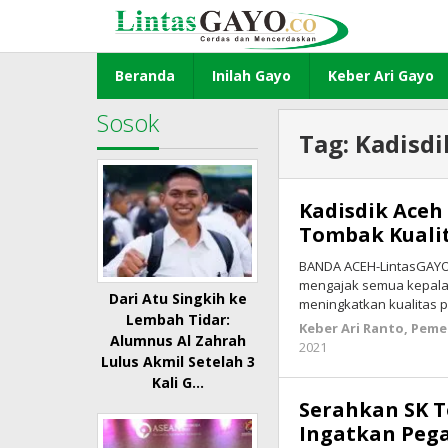
Lewati
ke
konten
Beranda
Inilah Gayo
Keber Ari Gayo
Sosok
Tag:
Kadisdi
Kadisdik Aceh
Tombak Kuali
BANDA ACEH-LintasGAYO.
mengajak semua kepala
Dari Atu Singkih ke
meningkatkan kualitas p
Lembah Tidar:
Keber Ari Ranto
,
Peme
Alumnus Al Zahrah
2021
oleh
Lulus Akmil Setelah 3
lintasgayo.co
Kali G…
Serahkan SK T
Ingatkan Peg