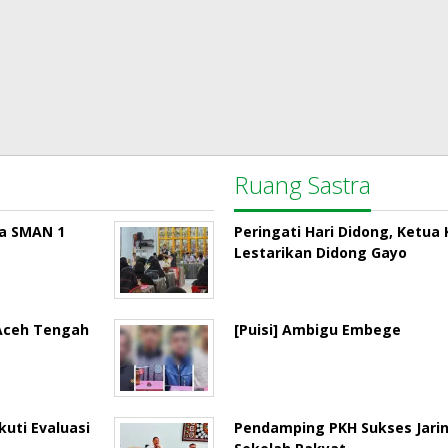
Ruang Sastra
la SMAN 1
Peringati Hari Didong, Ketu
Lestarikan Didong Gayo
 Aceh Tengah
[Puisi] Ambigu Embege
uti Evaluasi
Pendamping PKH Sukses Jari