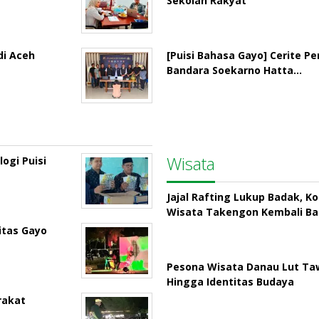
Sekolah Rakyat
di Aceh
[Puisi Bahasa Gayo] Cerite P
Bandara Soekarno Hatta…
Wisata
ogi Puisi
Jajal Rafting Lukup Badak, K
Wisata Takengon Kembali B
itas Gayo
Pesona Wisata Danau Lut Taw
Hingga Identitas Budaya
rakat