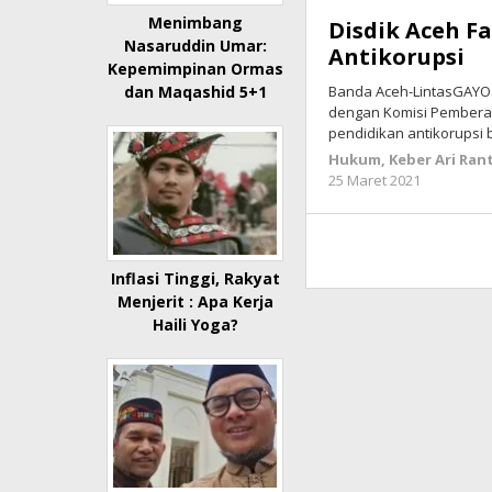
Menimbang
Disdik Aceh F
Nasaruddin Umar:
Antikorupsi
Kepemimpinan Ormas
Banda Aceh-LintasGAYO.c
dan Maqashid 5+1
dengan Komisi Pemberan
pendidikan antikorupsi
Hukum
,
Keber Ari Ran
25 Maret 2021
oleh
lintasg
Inflasi Tinggi, Rakyat
Menjerit : Apa Kerja
Haili Yoga?