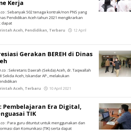
me Kerja
co : Sebanyak 502 tenaga kontrak/non PNS yang
inas Pendidikan Aceh tahun 2021 mengikrarkan
 dapat
rintah Aceh
,
Pendidikan
,
Terbaru
12 April
resiasi Gerakan BEREH di Dinas
ceh
o : Sekretaris Daerah (Sekda) Aceh, dr. Taqwallah
II Sekda Aceh, Iskandar AP., melakukan
endidikan
rintah Aceh
,
Terbaru
10 April 2021
oleh
lintasgayo.co
: Pembelajaran Era Digital,
nguasai TIK
co : Para guru dituntut untuk menggunakan dan
ormasi dan Komunikasi (TIK) serta dapat