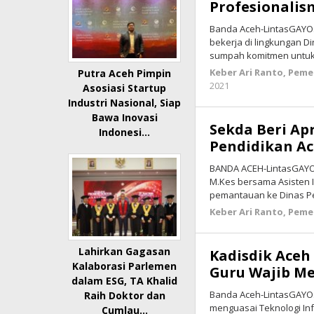
Profesionalis
Banda Aceh-LintasGAYO.
bekerja di lingkungan D
sumpah komitmen untuk
Keber Ari Ranto
,
Peme
Putra Aceh Pimpin
2021
oleh
Asosiasi Startup
lintasgayo.co
Industri Nasional, Siap
Bawa Inovasi
Sekda Beri Ap
Indonesi…
Pendidikan A
BANDA ACEH-LintasGAYO.c
M.Kes bersama Asisten I
pemantauan ke Dinas P
Keber Ari Ranto
,
Peme
Lahirkan Gagasan
Kadisdik Aceh 
Kalaborasi Parlemen
Guru Wajib Me
dalam ESG, TA Khalid
Banda Aceh-LintasGAYO.
Raih Doktor dan
menguasai Teknologi Inf
Cumlau…