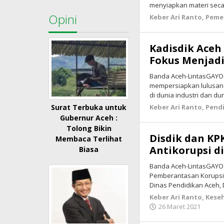
menyiapkan materi seca
Opini
Keber Ari Ranto
,
Peme
Kadisdik Aceh
Fokus Menjadi
Banda Aceh-LintasGAYO.
mempersiapkan lulusan 
di dunia industri dan du
Keber Ari Ranto
,
Pend
Surat Terbuka untuk
Gubernur Aceh :
Tolong Bikin
Disdik dan K
Membaca Terlihat
Antikorupsi d
Biasa
Banda Aceh-LintasGAYO.c
Pemberantasan Korupsi (
Dinas Pendidikan Aceh, 
Keber Ari Ranto
,
Kese
26 Maret 2021
oleh
linta