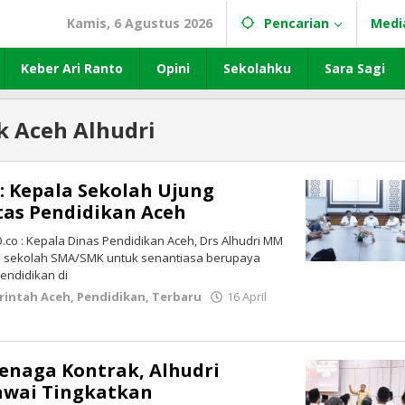
Kamis, 6 Agustus 2026
Pencarian
Medi
Keber Ari Ranto
Opini
Sekolahku
Sara Sagi
k Aceh Alhudri
 : Kepala Sekolah Ujung
tas Pendidikan Aceh
co : Kepala Dinas Pendidikan Aceh, Drs Alhudri MM
 sekolah SMA/SMK untuk senantiasa berupaya
endidikan di
rintah Aceh
,
Pendidikan
,
Terbaru
16 April
enaga Kontrak, Alhudri
awai Tingkatkan