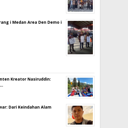
erang i Medan Area Den Demo i
onten Kreator Nasiruddin:
a…
ar: Dari Keindahan Alam