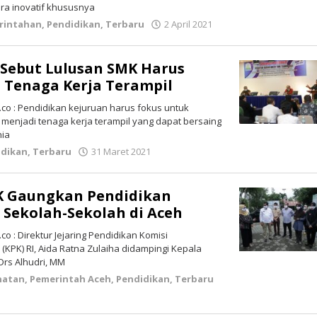
ra inovatif khususnya
rintahan
,
Pendidikan
,
Terbaru
2 April 2021
oleh
lintasgayo.co
 Sebut Lulusan SMK Harus
 Tenaga Kerja Terampil
co : Pendidikan kejuruan harus fokus untuk
menjadi tenaga kerja terampil yang dapat bersaing
nia
idikan
,
Terbaru
31 Maret 2021
oleh
lintasgayo.co
PK Gaungkan Pendidikan
i Sekolah-Sekolah di Aceh
o : Direktur Jejaring Pendidikan Komisi
KPK) RI, Aida Ratna Zulaiha didampingi Kepala
Drs Alhudri, MM
hatan
,
Pemerintah Aceh
,
Pendidikan
,
Terbaru
sgayo.co