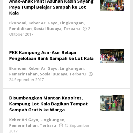
Anak-Anak Panti Asuhan Kasih Sayang
Paya Tumpi Belajar Sampah ke Lot
Kala
Ekonomi
,
Keber Ari Gayo
,
Lingkungan
,
Pendidikan
,
Sosial Budaya
,
Terbaru
2
Oktober 2017
oleh
lintasgayo.co
PKK Kampung Asir-Asir Belajar
Pengelolaan Bank Sampah ke Lot Kala
Ekonomi
,
Keber Ari Gayo
,
Lingkungan
,
Pemerintahan
,
Sosial Budaya
,
Terbaru
24 September 2017
oleh
lintasgayo.co
Disumbangkan Mantan Kapolres,
Kampung Lot Kala Bagikan Tempat
Sampah Gratis ke Warga
Keber Ari Gayo
,
Lingkungan
,
Pemerintahan
,
Terbaru
15 September
2017
oleh