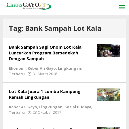
Lewati
ke
konten
Tag:
Bank Sampah Lot Kala
Bank Sampah Sagi Onom Lot Kala
Luncurkan Program Bersedekah
Dengan Sampah
Ekonomi
,
Keber Ari Gayo
,
Lingkungan
,
Terbaru
31 Maret 2018
oleh
lintasgayo.co
Lot Kala Juara 1 Lomba Kampung
Ramah Lingkungan
Keber Ari Gayo
,
Lingkungan
,
Sosial Budaya
,
Terbaru
23 Oktober 2017
oleh
lintasgayo.co