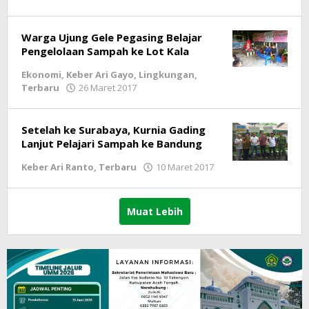
lintasgayo.co
Warga Ujung Gele Pegasing Belajar
Pengelolaan Sampah ke Lot Kala
Ekonomi
,
Keber Ari Gayo
,
Lingkungan
,
Terbaru
26 Maret 2017
oleh
lintasgayo.co
Setelah ke Surabaya, Kurnia Gading
Lanjut Pelajari Sampah ke Bandung
Keber Ari Ranto
,
Terbaru
10 Maret 2017
oleh
lintasgayo.co
Muat Lebih