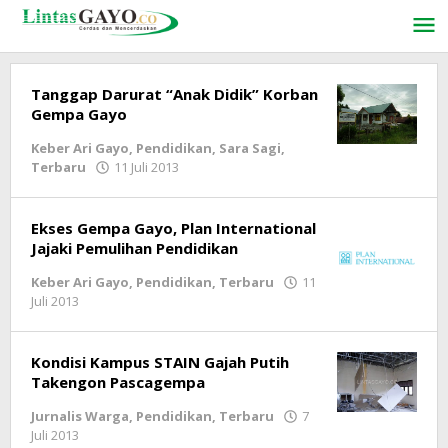
Lewati
ke
konten
Tanggap Darurat “Anak Didik” Korban
Gempa Gayo
Keber Ari Gayo
,
Pendidikan
,
Sara Sagi
,
Terbaru
11 Juli 2013
oleh
lintasgayo.co
Ekses Gempa Gayo, Plan International
Jajaki Pemulihan Pendidikan
Keber Ari Gayo
,
Pendidikan
,
Terbaru
11
Juli 2013
oleh
lintasgayo.co
Kondisi Kampus STAIN Gajah Putih
Takengon Pascagempa
Jurnalis Warga
,
Pendidikan
,
Terbaru
7
Juli 2013
oleh