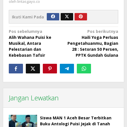
oleh
lintasgayo.co
Ikuti Kami Pada
Navigasi
Pos sebelumnya
Pos berikutnya
Alih Wahana Puisi ke
Haili Yoga Perluas
pos
Musikal, Antara
Pengetahuanmu, Bagian
Pelestarian dan
28 : Setoran 50 Persen,
Kebebasan Tafsir
PPTK Gundah Gulana
Jangan Lewatkan
Siswa MAN 1 Aceh Besar Terbitkan
Buku Antologi Puisi Jejak di Tanah