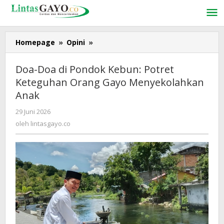
Lewati
ke
konten
Homepage
»
Opini
»
Doa-
Doa
di
Doa-Doa di Pondok Kebun: Potret
Pondok
Keteguhan Orang Gayo Menyekolahkan
Kebun:
Anak
Potret
Keteguhan
29 Juni 2026
oleh
Orang
lintasgayo.co
oleh
lintasgayo.co
Gayo
Menyekolahkan
Anak