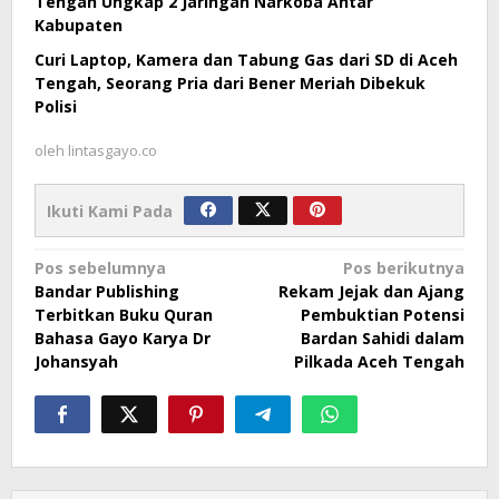
Tengah Ungkap 2 Jaringan Narkoba Antar
Kabupaten
Curi Laptop, Kamera dan Tabung Gas dari SD di Aceh
Tengah, Seorang Pria dari Bener Meriah Dibekuk
Polisi
oleh
lintasgayo.co
Ikuti Kami Pada
Navigasi
Pos sebelumnya
Pos berikutnya
Bandar Publishing
Rekam Jejak dan Ajang
pos
Terbitkan Buku Quran
Pembuktian Potensi
Bahasa Gayo Karya Dr
Bardan Sahidi dalam
Johansyah
Pilkada Aceh Tengah