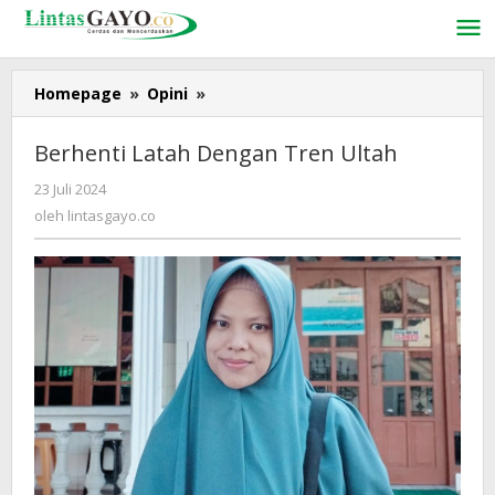
Lewati
ke
konten
Homepage
»
Opini
»
Berhenti
Latah
Dengan
Berhenti Latah Dengan Tren Ultah
Tren
Ultah
23 Juli 2024
oleh
lintasgayo.co
oleh
lintasgayo.co