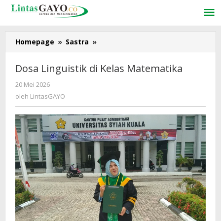
Lewati
ke
konten
Homepage
»
Sastra
»
Dosa
Linguistik
di
Dosa Linguistik di Kelas Matematika
Kelas
Matematika
20 Mei 2026
oleh
LintasGAYO
oleh
LintasGAYO