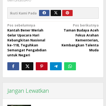
oleh
LintasGAYO
Ikuti Kami Pada
Navigasi
Pos sebelumnya
Pos berikutnya
Kantah Bener Meriah
Taman Budaya Aceh
pos
Gelar Upacara Hari
Fokus Arahan
Kebangkitan Nasional
Kementerian,
ke-118, Teguhkan
Kembangkan Talenta
Semangat Pengabdian
Muda
untuk Negeri
Jangan Lewatkan