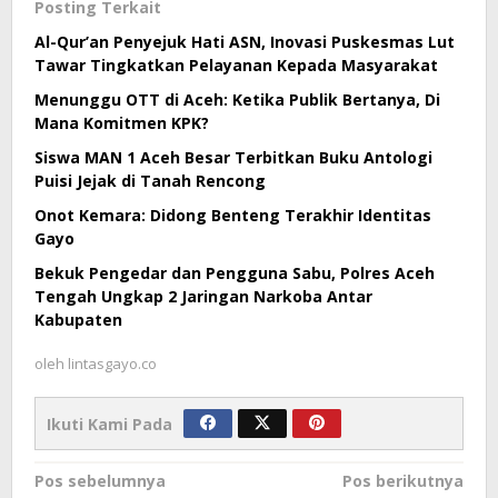
Posting Terkait
Al-Qur’an Penyejuk Hati ASN, Inovasi Puskesmas Lut
Tawar Tingkatkan Pelayanan Kepada Masyarakat
Menunggu OTT di Aceh: Ketika Publik Bertanya, Di
Mana Komitmen KPK?
Siswa MAN 1 Aceh Besar Terbitkan Buku Antologi
Puisi Jejak di Tanah Rencong
Onot Kemara: Didong Benteng Terakhir Identitas
Gayo
Bekuk Pengedar dan Pengguna Sabu, Polres Aceh
Tengah Ungkap 2 Jaringan Narkoba Antar
Kabupaten
oleh
lintasgayo.co
Ikuti Kami Pada
Navigasi
Pos sebelumnya
Pos berikutnya