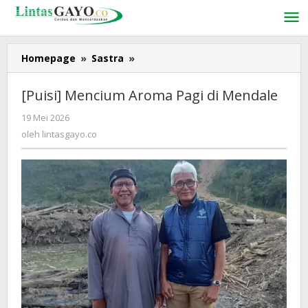
Lewati
ke
konten
Homepage
»
Sastra
»
[Puisi]
Mencium
Aroma
[Puisi] Mencium Aroma Pagi di Mendale
Pagi
di
19 Mei 2026
oleh
Mendale
lintasgayo.co
oleh
lintasgayo.co