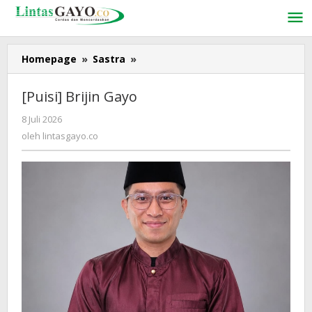
Lewati
ke
konten
Homepage
»
Sastra
»
[Puisi]
Brijin
Gayo
[Puisi] Brijin Gayo
8 Juli 2026
oleh
lintasgayo.co
oleh
lintasgayo.co