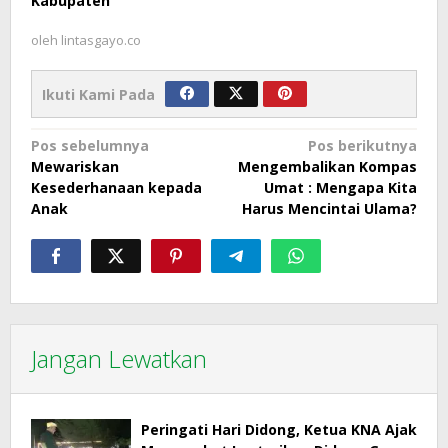
Kabupaten
oleh
lintasgayo.co
Ikuti Kami Pada
Navigasi
Pos sebelumnya
Pos berikutnya
Mewariskan
Mengembalikan Kompas
pos
Kesederhanaan kepada
Umat : Mengapa Kita
Anak
Harus Mencintai Ulama?
Jangan Lewatkan
Peringati Hari Didong, Ketua KNA Ajak