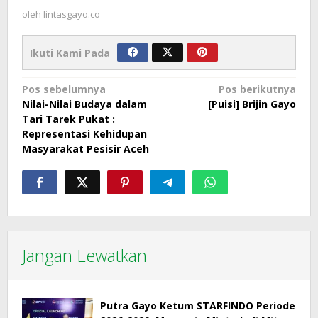
oleh
lintasgayo.co
Ikuti Kami Pada
Navigasi
Pos sebelumnya
Pos berikutnya
Nilai-Nilai Budaya dalam
[Puisi] Brijin Gayo
pos
Tari Tarek Pukat :
Representasi Kehidupan
Masyarakat Pesisir Aceh
Jangan Lewatkan
Putra Gayo Ketum STARFINDO Periode