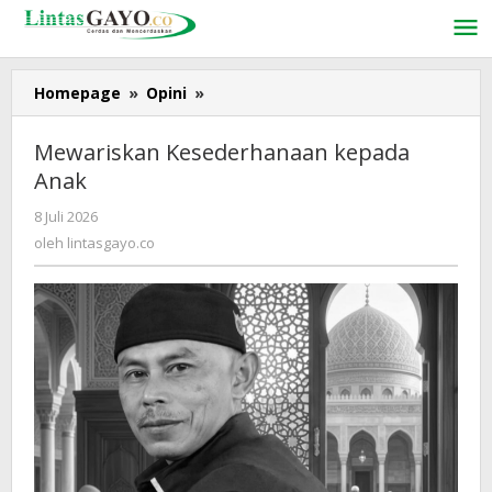
Lewati
ke
konten
Homepage
»
Opini
»
Mewariskan
Kesederhanaan
kepada
Mewariskan Kesederhanaan kepada
Anak
Anak
8 Juli 2026
oleh
lintasgayo.co
oleh
lintasgayo.co