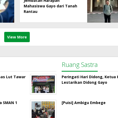
Jembatan Harapan
Mahasiswa Gayo dari Tanah
Rantau
View More
Ruang Sastra
mas Lut Tawar
Peringati Hari Didong, Ketu
Lestarikan Didong Gayo
la SMAN 1
[Puisi] Ambigu Embege