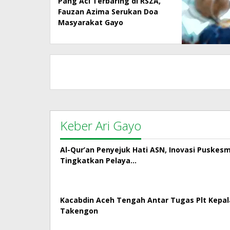
Pang Aci Terbaring di RSZA,
Fauzan Azima Serukan Doa
Masyarakat Gayo
Keber Ari Gayo
Al-Qur’an Penyejuk Hati ASN, Inovasi Puskes
Tingkatkan Pelaya…
Kacabdin Aceh Tengah Antar Tugas Plt Kepa
Takengon