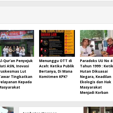
Al-Qur’an Penyejuk
Menunggu OTT di
Paradoks UU No 4
Hati ASN, Inovasi
Aceh: Ketika Publik
Tahun 1999 : Keti
Puskesmas Lut
Bertanya, Di Mana
Hutan Dikuasai
Tawar Tingkatkan
Komitmen KPK?
Negara, Keadilan
Pelayanan Kepada
Ekologis dan Hak
Masyarakat
Masyarakat
Menjadi Korban