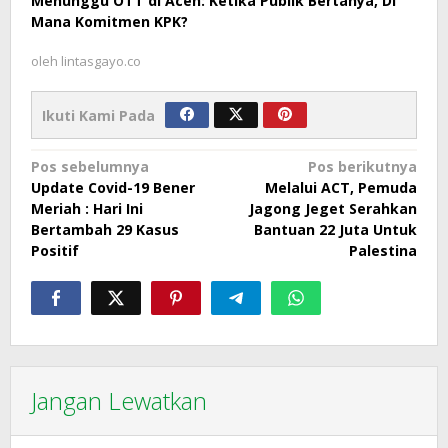
Menunggu OTT di Aceh: Ketika Publik Bertanya, Di
Mana Komitmen KPK?
oleh
lintasgayo.co
Ikuti Kami Pada
Navigasi
Pos sebelumnya
Pos berikutnya
Update Covid-19 Bener
Melalui ACT, Pemuda
pos
Meriah : Hari Ini
Jagong Jeget Serahkan
Bertambah 29 Kasus
Bantuan 22 Juta Untuk
Positif
Palestina
Jangan Lewatkan