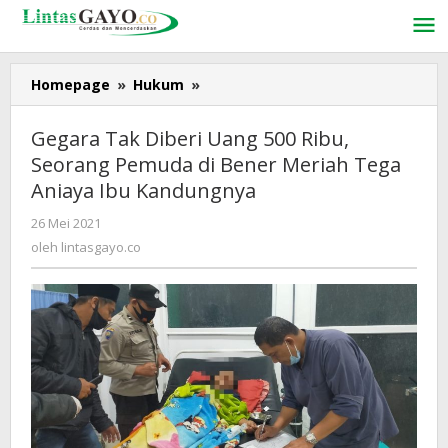
Lewati
ke
konten
Homepage
»
Hukum
»
Gegara
Tak
Diberi
Gegara Tak Diberi Uang 500 Ribu,
Uang
Seorang Pemuda di Bener Meriah Tega
500
Aniaya Ibu Kandungnya
Ribu,
Seorang
26 Mei 2021
oleh
Pemuda
lintasgayo.co
oleh
lintasgayo.co
di
Bener
Meriah
Tega
Aniaya
Ibu
Kandungnya