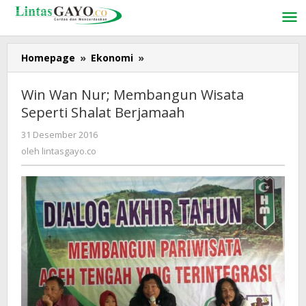
Lewati
ke
konten
Homepage
»
Ekonomi
»
Win
Wan
Nur;
Win Wan Nur; Membangun Wisata
Membangun
Seperti Shalat Berjamaah
Wisata
Seperti
31 Desember 2016
oleh
Shalat
lintasgayo.co
oleh
lintasgayo.co
Berjamaah