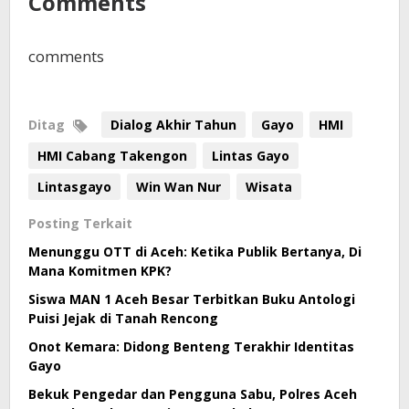
Comments
comments
Ditag
Dialog Akhir Tahun
Gayo
HMI
HMI Cabang Takengon
Lintas Gayo
Lintasgayo
Win Wan Nur
Wisata
Posting Terkait
Menunggu OTT di Aceh: Ketika Publik Bertanya, Di
Mana Komitmen KPK?
Siswa MAN 1 Aceh Besar Terbitkan Buku Antologi
Puisi Jejak di Tanah Rencong
Onot Kemara: Didong Benteng Terakhir Identitas
Gayo
Bekuk Pengedar dan Pengguna Sabu, Polres Aceh