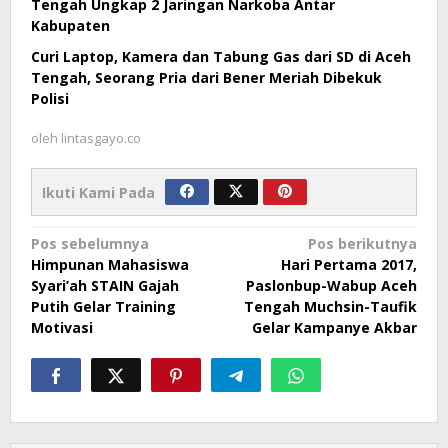
Tengah Ungkap 2 Jaringan Narkoba Antar
Kabupaten
Curi Laptop, Kamera dan Tabung Gas dari SD di Aceh
Tengah, Seorang Pria dari Bener Meriah Dibekuk
Polisi
oleh
lintasgayo.co
Ikuti Kami Pada
Navigasi
Pos sebelumnya
Pos berikutnya
Himpunan Mahasiswa
Hari Pertama 2017,
pos
Syari’ah STAIN Gajah
Paslonbup-Wabup Aceh
Putih Gelar Training
Tengah Muchsin-Taufik
Motivasi
Gelar Kampanye Akbar