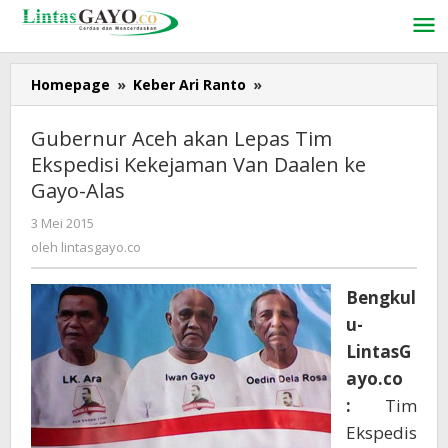
Lewati
ke
konten
Homepage
»
Keber Ari Ranto
»
Gubernur
Aceh
akan
Gubernur Aceh akan Lepas Tim
Lepas
Ekspedisi Kekejaman Van Daalen ke
Tim
Gayo-Alas
Ekspedisi
Kekejaman
3 Mei 2015
oleh
Van
lintasgayo.co
oleh
lintasgayo.co
Daalen
ke
Gayo-
Bengkul
Alas
u-
LintasG
ayo.co
:
Tim
Ekspedis