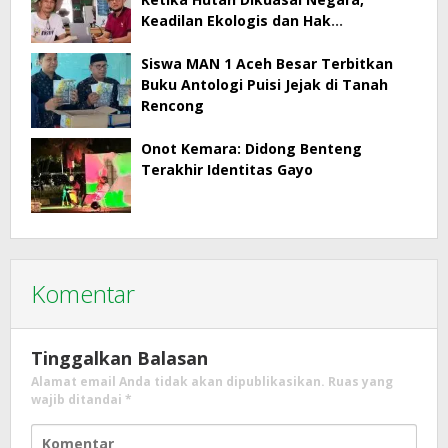
Keadilan Ekologis dan Hak
Masyarakat Menjadi Korban
Siswa MAN 1 Aceh Besar Terbitkan
Buku Antologi Puisi Jejak di Tanah
Rencong
Onot Kemara: Didong Benteng
Terakhir Identitas Gayo
Komentar
Tinggalkan Balasan
Alamat email Anda tidak akan dipublikasikan.
Ruas yang
wajib ditandai
*