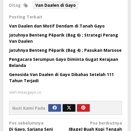
Ditag
Van Daalen di Gayo
Posting Terkait
Van Daalen dan Motif Dendam di Tanah Gayo
Jatuhnya Benteng Pëparik (Bag 6) ; Strategi Perang
Van Daalen
Jatuhnya Benteng Pëparik (Bag 4) ; Pasukan Marsose
Pengacara Serumpun Gayo Diminta Gugat Kerajaan
Belanda
Genosida Van Daalen di Gayo Dibahas Setelah 111
Tahun Terjadi
oleh
lintasgayo.co
Ikuti Kami Pada
Navigasi
Pos sebelumnya
Pos berikutnya
Di Gayo, Sarjana Seni
[Bage] Buah Kopi Tengah