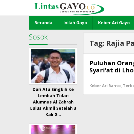
Lewati
ke
konten
Beranda
Inilah Gayo
Keber Ari Gayo
Sosok
Tag:
Rajia P
Puluhan Orang
Syari’at di L
Keber Ari Ranto
,
Terb
Dari Atu Singkih ke
Lembah Tidar:
Alumnus Al Zahrah
Lulus Akmil Setelah 3
Kali G…