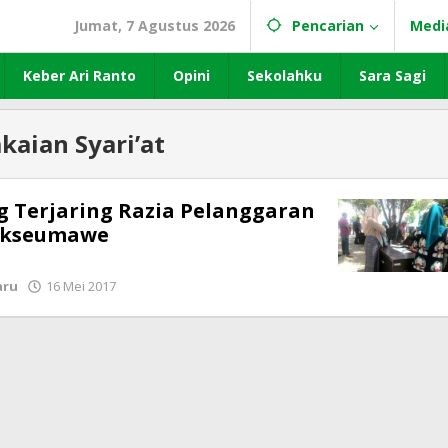
Jumat, 7 Agustus 2026
Pencarian
Medi
Keber Ari Ranto
Opini
Sekolahku
Sara Sagi
akaian Syari’at
 Terjaring Razia Pelanggaran
hokseumawe
aru
16 Mei 2017
oleh
LintasGAYO