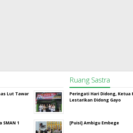
Ruang Sastra
mas Lut Tawar
Peringati Hari Didong, Ketu
Lestarikan Didong Gayo
la SMAN 1
[Puisi] Ambigu Embege