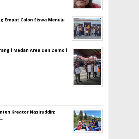
ng Empat Calon Siswa Menuju
erang i Medan Area Den Demo i
onten Kreator Nasiruddin:
a…