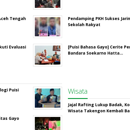
 Aceh Tengah
Pendamping PKH Sukses Jari
Sekolah Rakyat
uti Evaluasi
[Puisi Bahasa Gayo] Cerite P
Bandara Soekarno Hatta…
Wisata
ogi Puisi
Jajal Rafting Lukup Badak, K
Wisata Takengon Kembali B
itas Gayo