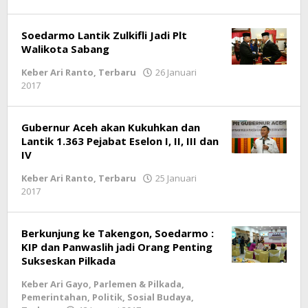
lintasgayo.co
Soedarmo Lantik Zulkifli Jadi Plt
Walikota Sabang
Keber Ari Ranto
,
Terbaru
26 Januari
2017
oleh
lintasgayo.co
Gubernur Aceh akan Kukuhkan dan
Lantik 1.363 Pejabat Eselon I, II, III dan
IV
Keber Ari Ranto
,
Terbaru
25 Januari
2017
oleh
lintasgayo.co
Berkunjung ke Takengon, Soedarmo :
KIP dan Panwaslih jadi Orang Penting
Sukseskan Pilkada
Keber Ari Gayo
,
Parlemen & Pilkada
,
Pemerintahan
,
Politik
,
Sosial Budaya
,