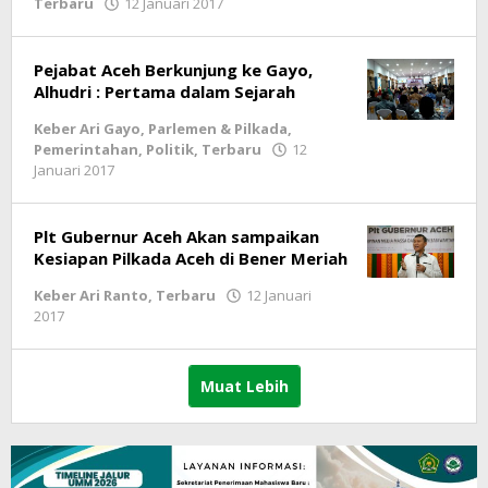
Terbaru
12 Januari 2017
oleh
lintasgayo.co
Pejabat Aceh Berkunjung ke Gayo,
Alhudri : Pertama dalam Sejarah
Keber Ari Gayo
,
Parlemen & Pilkada
,
Pemerintahan
,
Politik
,
Terbaru
12
Januari 2017
oleh
lintasgayo.co
Plt Gubernur Aceh Akan sampaikan
Kesiapan Pilkada Aceh di Bener Meriah
Keber Ari Ranto
,
Terbaru
12 Januari
2017
oleh
lintasgayo.co
Muat Lebih