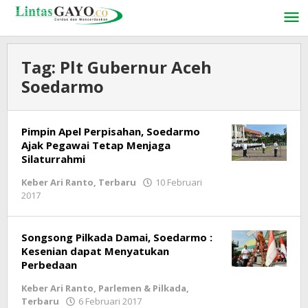
Lewati
ke
konten
Tag:
Plt Gubernur Aceh
Soedarmo
Pimpin Apel Perpisahan, Soedarmo
Ajak Pegawai Tetap Menjaga
Silaturrahmi
Keber Ari Ranto
,
Terbaru
10 Februari
2017
oleh
lintasgayo.co
Songsong Pilkada Damai, Soedarmo :
Kesenian dapat Menyatukan
Perbedaan
Keber Ari Ranto
,
Parlemen & Pilkada
,
Terbaru
6 Februari 2017
oleh