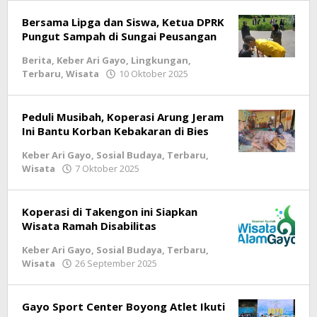
Bersama Lipga dan Siswa, Ketua DPRK
Pungut Sampah di Sungai Peusangan
Berita
,
Keber Ari Gayo
,
Lingkungan
,
Terbaru
,
Wisata
10 Oktober 2025
oleh
lintasgayo.co
Peduli Musibah, Koperasi Arung Jeram
Ini Bantu Korban Kebakaran di Bies
Keber Ari Gayo
,
Sosial Budaya
,
Terbaru
,
Wisata
7 Oktober 2025
oleh
lintasgayo.co
Koperasi di Takengon ini Siapkan
Wisata Ramah Disabilitas
Keber Ari Gayo
,
Sosial Budaya
,
Terbaru
,
Wisata
26 September 2025
oleh
lintasgayo.co
Gayo Sport Center Boyong Atlet Ikuti