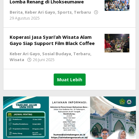
Lomba Renang di Lhokseumawe
Berita
,
Keber Ari Gayo
,
Sports
,
Terbaru
29 Agustus 2025
oleh
lintasgayo.co
Koperasi Jasa Syari’ah Wisata Alam
Gayo Siap Support Film Black Coffee
Keber Ari Gayo
,
Sosial Budaya
,
Terbaru
,
Wisata
26 Juni 2025
oleh
lintasgayo.co
Muat Lebih