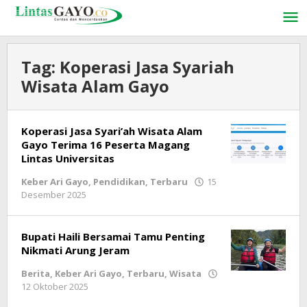
Lewati
ke
konten
Tag:
Koperasi Jasa Syariah
Wisata Alam Gayo
Koperasi Jasa Syari’ah Wisata Alam
Gayo Terima 16 Peserta Magang
Lintas Universitas
Keber Ari Gayo
,
Pendidikan
,
Terbaru
15
Desember 2025
oleh
lintasgayo.co
Bupati Haili Bersamai Tamu Penting
Nikmati Arung Jeram
Berita
,
Keber Ari Gayo
,
Terbaru
,
Wisata
12 Oktober 2025
oleh
lintasgayo.co