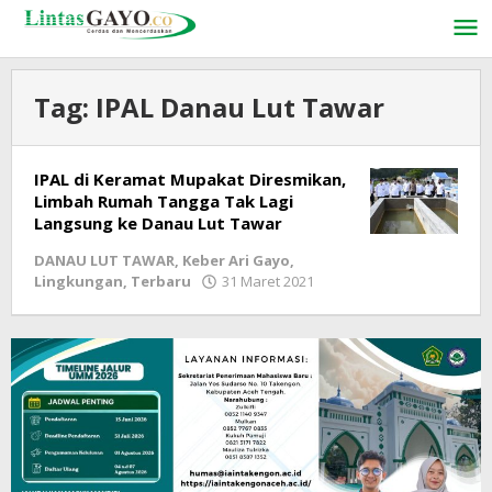
Lewati
ke
konten
Tag:
IPAL Danau Lut Tawar
IPAL di Keramat Mupakat Diresmikan,
Limbah Rumah Tangga Tak Lagi
Langsung ke Danau Lut Tawar
DANAU LUT TAWAR
,
Keber Ari Gayo
,
Lingkungan
,
Terbaru
31 Maret 2021
oleh
lintasgayo.co