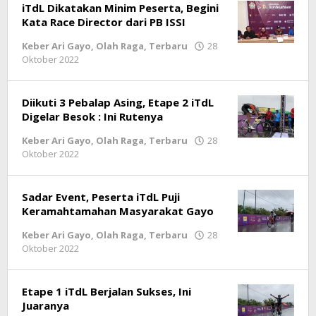
iTdL Dikatakan Minim Peserta, Begini
Kata Race Director dari PB ISSI
Keber Ari Gayo
,
Olah Raga
,
Terbaru
28
Oktober 2022
oleh
lintasgayo.co
Diikuti 3 Pebalap Asing, Etape 2 iTdL
Digelar Besok : Ini Rutenya
Keber Ari Gayo
,
Olah Raga
,
Terbaru
28
Oktober 2022
oleh
lintasgayo.co
Sadar Event, Peserta iTdL Puji
Keramahtamahan Masyarakat Gayo
Keber Ari Gayo
,
Olah Raga
,
Terbaru
28
Oktober 2022
oleh
lintasgayo.co
Etape 1 iTdL Berjalan Sukses, Ini
Juaranya