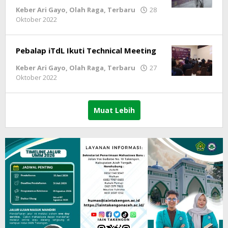
Keber Ari Gayo
,
Olah Raga
,
Terbaru
28
Oktober 2022
oleh
lintasgayo.co
Pebalap iTdL Ikuti Technical Meeting
Keber Ari Gayo
,
Olah Raga
,
Terbaru
27
Oktober 2022
oleh
lintasgayo.co
Muat Lebih