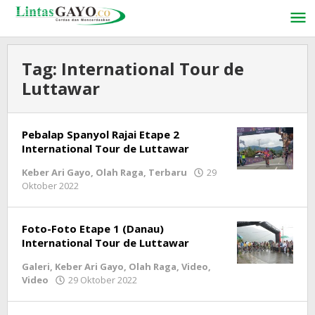
Lewati
ke
konten
Tag:
International Tour de
Luttawar
Pebalap Spanyol Rajai Etape 2
International Tour de Luttawar
Keber Ari Gayo
,
Olah Raga
,
Terbaru
29
Oktober 2022
oleh
lintasgayo.co
Foto-Foto Etape 1 (Danau)
International Tour de Luttawar
Galeri
,
Keber Ari Gayo
,
Olah Raga
,
Video
,
Video
29 Oktober 2022
oleh
lintasgayo.co