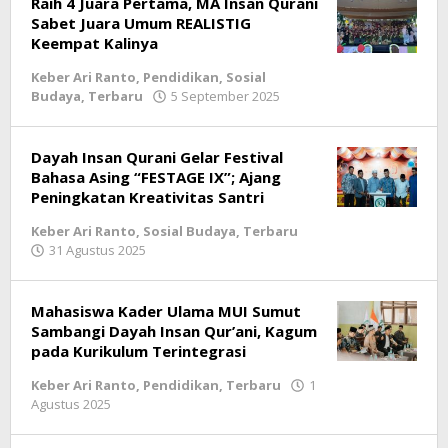
Raih 4 Juara Pertama, MA Insan Qurani
Sabet Juara Umum REALISTIG
Keempat Kalinya
Keber Ari Ranto
,
Pendidikan
,
Sosial
Budaya
,
Terbaru
5 September 2025
oleh
lintasgayo.co
Dayah Insan Qurani Gelar Festival
Bahasa Asing “FESTAGE IX”; Ajang
Peningkatan Kreativitas Santri
Keber Ari Ranto
,
Sosial Budaya
,
Terbaru
31 Agustus 2025
oleh
lintasgayo.co
Mahasiswa Kader Ulama MUI Sumut
Sambangi Dayah Insan Qur’ani, Kagum
pada Kurikulum Terintegrasi
Keber Ari Ranto
,
Pendidikan
,
Terbaru
1
Agustus 2025
oleh
lintasgayo.co