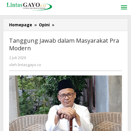
Lewati
ke
konten
Homepage
»
Opini
»
Tanggung
Jawab
dalam
Tanggung Jawab dalam Masyarakat Pra
Masyarakat
Modern
Pra
Modern
2 Juli 2026
oleh
lintasgayo.co
oleh
lintasgayo.co