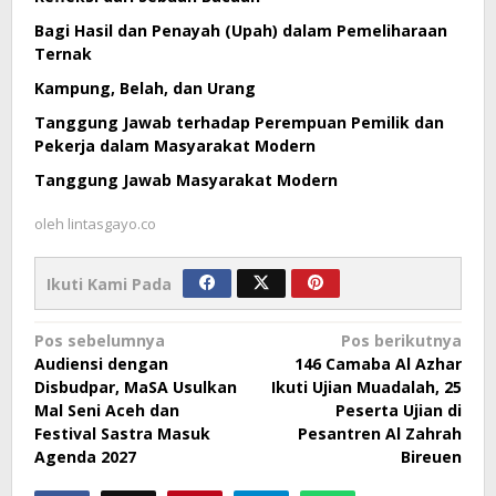
Bagi Hasil dan Penayah (Upah) dalam Pemeliharaan
Ternak
Kampung, Belah, dan Urang
Tanggung Jawab terhadap Perempuan Pemilik dan
Pekerja dalam Masyarakat Modern
Tanggung Jawab Masyarakat Modern
oleh
lintasgayo.co
Ikuti Kami Pada
Navigasi
Pos sebelumnya
Pos berikutnya
Audiensi dengan
146 Camaba Al Azhar
pos
Disbudpar, MaSA Usulkan
Ikuti Ujian Muadalah, 25
Mal Seni Aceh dan
Peserta Ujian di
Festival Sastra Masuk
Pesantren Al Zahrah
Agenda 2027
Bireuen