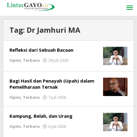
Lewati
ke
konten
Tag:
Dr Jamhuri MA
Refleksi dari Sebuah Bacaan
Opini
,
Terbaru
28 Juli 2026
oleh
lintasgayo.co
Bagi Hasil dan Penayah (Upah) dalam
Pemeliharaan Ternak
Opini
,
Terbaru
7 Juli 2026
oleh
lintasgayo.co
Kampung, Belah, dan Urang
Opini
,
Terbaru
6 Juli 2026
oleh
lintasgayo.co