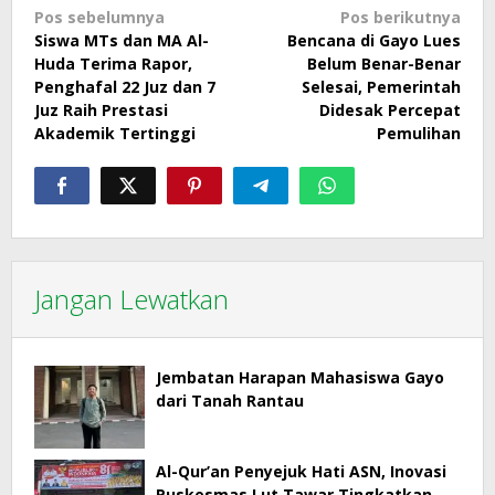
Navigasi
Pos sebelumnya
Pos berikutnya
Siswa MTs dan MA Al-
Bencana di Gayo Lues
pos
Huda Terima Rapor,
Belum Benar-Benar
Penghafal 22 Juz dan 7
Selesai, Pemerintah
Juz Raih Prestasi
Didesak Percepat
Akademik Tertinggi
Pemulihan
Jangan Lewatkan
Jembatan Harapan Mahasiswa Gayo
dari Tanah Rantau
Al-Qur’an Penyejuk Hati ASN, Inovasi
Puskesmas Lut Tawar Tingkatkan