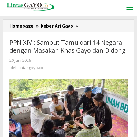
Lewati
ke
konten
Homepage
»
Keber Ari Gayo
»
PPN
XIV
:
PPN XIV : Sambut Tamu dari 14 Negara
Sambut
dengan Masakan Khas Gayo dan Didong
Tamu
dari
20 Juni 2026
oleh
14
lintasgayo.co
oleh
lintasgayo.co
Negara
dengan
Masakan
Khas
Gayo
dan
Didong