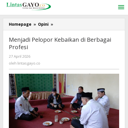
Lewati
ke
konten
Homepage
»
Opini
»
Menjadi
Pelopor
Kebaikan
Menjadi Pelopor Kebaikan di Berbagai
di
Profesi
Berbagai
Profesi
27 April 2026
oleh
lintasgayo.co
oleh
lintasgayo.co