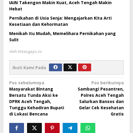
IAIN Takengon Makin Kuat, Aceh Tengah Makin
Hebat
Pernikahan di Usia Senja: Mengajarkan Kita Arti
Kesetiaan dan Kehormatan
Menikah Itu Mudah, Memelihara Pernikahan yang
Sulit
oleh
lintasgayo.co
Ikuti Kami Pada
Navigasi
Pos sebelumnya
Pos berikutnya
Masyarakat Bintang
Sambangi Pesantren,
pos
Bersatu Tunda Aksi ke
Polres Aceh Tengah
DPRK Aceh Tengah,
Salurkan Bansos dan
Tunggu Kehadiran Bupati
Gelar Cek Kesehatan
di Lokasi Bencana
Gratis