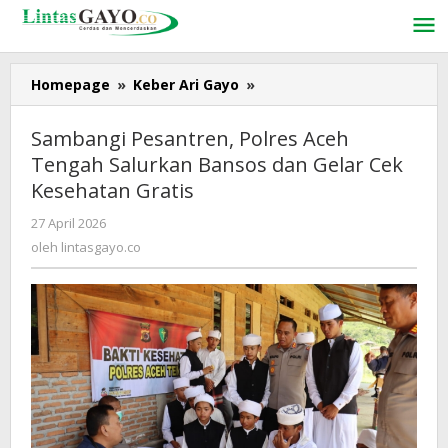
Lewati
ke
konten
Homepage
»
Keber Ari Gayo
»
Sambangi
Pesantren,
Polres
Sambangi Pesantren, Polres Aceh
Aceh
Tengah Salurkan Bansos dan Gelar Cek
Tengah
Kesehatan Gratis
Salurkan
Bansos
27 April 2026
oleh
dan
lintasgayo.co
oleh
lintasgayo.co
Gelar
Cek
Kesehatan
Gratis