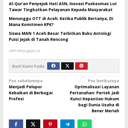
Al-Qur’an Penyejuk Hati ASN, Inovasi Puskesmas Lut
Tawar Tingkatkan Pelayanan Kepada Masyarakat
Menunggu OTT di Aceh: Ketika Publik Bertanya, Di
Mana Komitmen KPK?
Siswa MAN 1 Aceh Besar Terbitkan Buku Antologi
Puisi Jejak di Tanah Rencong
oleh
lintasgayo.co
Ikuti Kami Pada
Navigasi
Pos sebelumnya
Pos berikutnya
Menjadi Pelopor
Optimalisasi Layanan
pos
Kebaikan di Berbagai
Pertanahan: Pertek Jadi
Profesi
Kunci Kepastian Hukum
bagi Dunia Usaha di
Bener Meriah