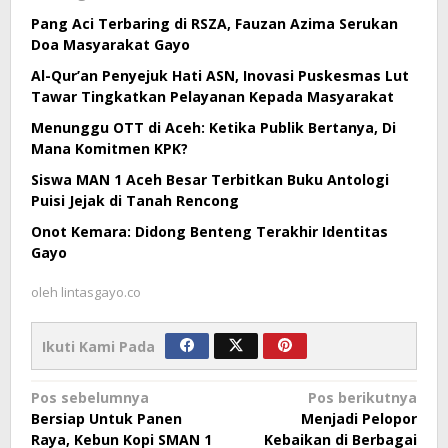
Pang Aci Terbaring di RSZA, Fauzan Azima Serukan
Doa Masyarakat Gayo
Al-Qur’an Penyejuk Hati ASN, Inovasi Puskesmas Lut
Tawar Tingkatkan Pelayanan Kepada Masyarakat
Menunggu OTT di Aceh: Ketika Publik Bertanya, Di
Mana Komitmen KPK?
Siswa MAN 1 Aceh Besar Terbitkan Buku Antologi
Puisi Jejak di Tanah Rencong
Onot Kemara: Didong Benteng Terakhir Identitas
Gayo
oleh
lintasgayo.co
Ikuti Kami Pada
Navigasi
Pos sebelumnya
Pos berikutnya
Bersiap Untuk Panen
Menjadi Pelopor
pos
Raya, Kebun Kopi SMAN 1
Kebaikan di Berbagai