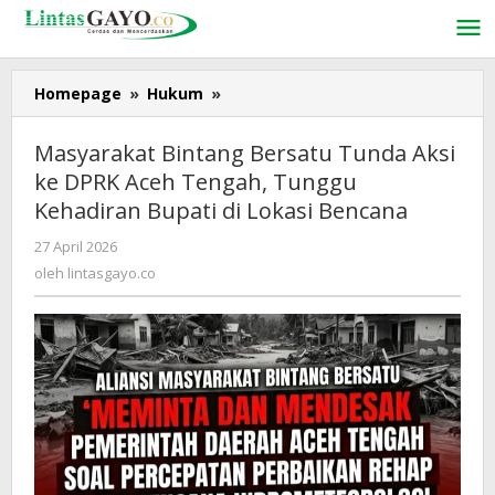
Lewati
ke
konten
Homepage
»
Hukum
»
Masyarakat
Bintang
Bersatu
Masyarakat Bintang Bersatu Tunda Aksi
Tunda
ke DPRK Aceh Tengah, Tunggu
Aksi
Kehadiran Bupati di Lokasi Bencana
ke
DPRK
27 April 2026
oleh
Aceh
lintasgayo.co
oleh
lintasgayo.co
Tengah,
Tunggu
Kehadiran
Bupati
di
Lokasi
Bencana