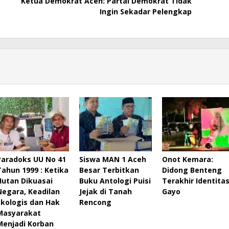
Ketua Demokrat Aceh: Partai Demokrat Tidak
Ingin Sekadar Pelengkap
Paradoks UU No 41
Siswa MAN 1 Aceh
Onot Kemara:
Tahun 1999 : Ketika
Besar Terbitkan
Didong Benteng
Hutan Dikuasai
Buku Antologi Puisi
Terakhir Identita
Negara, Keadilan
Jejak di Tanah
Gayo
Ekologis dan Hak
Rencong
Masyarakat
Menjadi Korban