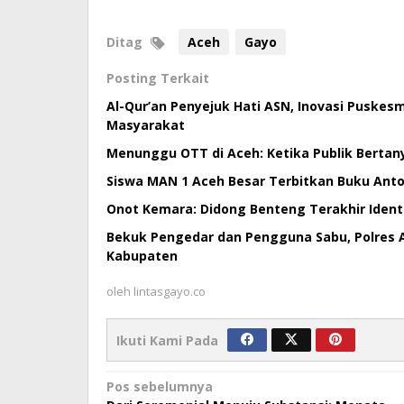
Ditag
Aceh
Gayo
Posting Terkait
Al-Qur’an Penyejuk Hati ASN, Inovasi Puske
Masyarakat
Menunggu OTT di Aceh: Ketika Publik Bertan
Siswa MAN 1 Aceh Besar Terbitkan Buku Antol
Onot Kemara: Didong Benteng Terakhir Ident
Bekuk Pengedar dan Pengguna Sabu, Polres 
Kabupaten
oleh
lintasgayo.co
Ikuti Kami Pada
Navigasi
Pos sebelumnya