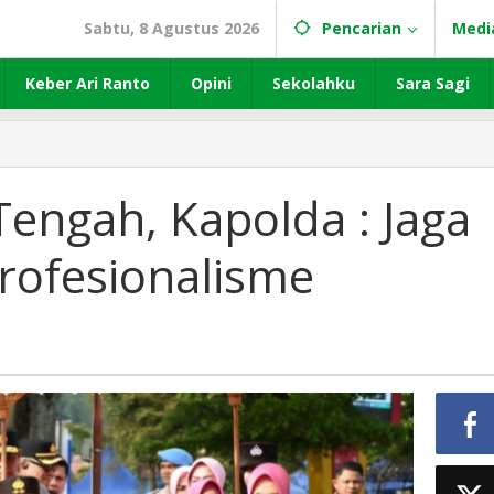
Sabtu, 8 Agustus 2026
Pencarian
Medi
Keber Ari Ranto
Opini
Sekolahku
Sara Sagi
engah, Kapolda : Jaga
Profesionalisme
me