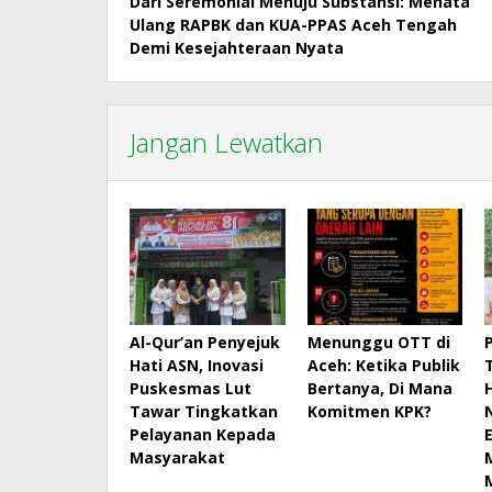
Dari Seremonial Menuju Substansi: Menata
pos
Ulang RAPBK dan KUA-PPAS Aceh Tengah
Demi Kesejahteraan Nyata
Jangan Lewatkan
Al-Qur’an Penyejuk
Menunggu OTT di
Hati ASN, Inovasi
Aceh: Ketika Publik
Puskesmas Lut
Bertanya, Di Mana
Tawar Tingkatkan
Komitmen KPK?
Pelayanan Kepada
Masyarakat