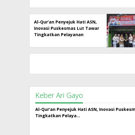
Al-Qur’an Penyejuk Hati ASN,
Inovasi Puskesmas Lut Tawar
Tingkatkan Pelayanan
Kepada Masyarakat
Keber Ari Gayo
Al-Qur’an Penyejuk Hati ASN, Inovasi Puskes
Tingkatkan Pelaya…