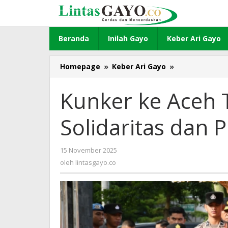
Lewati
ke
konten
Beranda
Inilah Gayo
Keber Ari Gayo
Homepage
»
Keber Ari Gayo
»
Kunker
ke
Aceh
Kunker ke Aceh T
Tengah,
Kapolda
Solidaritas dan 
:
Jaga
Solidaritas
15 November 2025
oleh
dan
lintasgayo.co
oleh
lintasgayo.co
Profesionalis